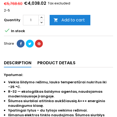
€4,038.02
Tax excluded
€5,768.60
2-5
Add to cart
Quantity


In stock
Share
DESCRIPTION
PRODUCT DETAILS
Ypatumai:
Veikia šildymo režimu, lauko temperatūrai nukritus iki
-25 °C.
R-32 — ekologiškas šaldymo agentas, naudojamas
moderniausioje įrangoje.
Šilumos siurbliai atitinka aukščiausią A+++ energinio
naudingumo klasę.
Ypatingai tylus – du tyliojo veikimo režimai.
Išmanus elektros tinklo naudojimas. Šilumos siurblys