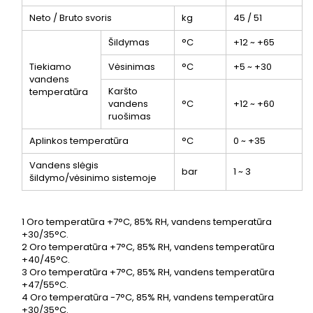
Neto / Bruto svoris
kg
45 / 51
Šildymas
°C
+12 ~ +65
Tiekiamo
Vėsinimas
°C
+5 ~ +30
vandens
Karšto
temperatūra
vandens
°C
+12 ~ +60
ruošimas
Aplinkos temperatūra
°C
0 ~ +35
Vandens slėgis
bar
1 ~ 3
šildymo/vėsinimo sistemoje
1
Oro temperatūra +7°C, 85% RH, vandens temperatūra
+30/35°C.
2
Oro temperatūra +7°C, 85% RH, vandens temperatūra
+40/45°C.
3
Oro temperatūra +7°C, 85% RH, vandens temperatūra
+47/55°C.
4
Oro temperatūra -7°C, 85% RH, vandens temperatūra
+30/35°C.