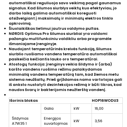
automatiškai reguliuoja savo veikimą pagal gaunamus
signalus. Kad šilumos siurblys veiktų kuo efektyviau, jo
darbo laiką galima automatiškai koreguoti
atsižvelgiant į maksimalų ir minimalų elektros tinklo
apkrovimą.
Šiuolaikiškas lietimui jautrus valdymo pultas.
NØRDIS Optimus Pro šilumos siurbliai yra valdomi
pažangiu multifunkciniu valdikliu arba programėle
išmaniajame įrenginyje.
Naudojant temperatūrinės kreivės funkciją, šilumos
siurblio ruošiamo vandens temperatūra automatiškai
pasikeičia keičiantis lauko oro temperatūrai.
Atostogų funkcija: įrenginys veikia šildymo ir (arba)
karšto vandens ruošimo režimu palaikydamas
minimalią vandens temperatūrą tam, kad žiemos metu
sistema neužšaltų. Prieš grįždamas namo vartotojas gali
iš anksto nustatyti dezinfekcijos režimą ir būti tikras, kad
naudos švarų ir bakterijomis neužterštą vandenį.
Išorinis blokas
HOP16WODU3
Galia
kW
16,00
Šildymas
Energijos
kW
3,56
A7W35
1
suvartojimas