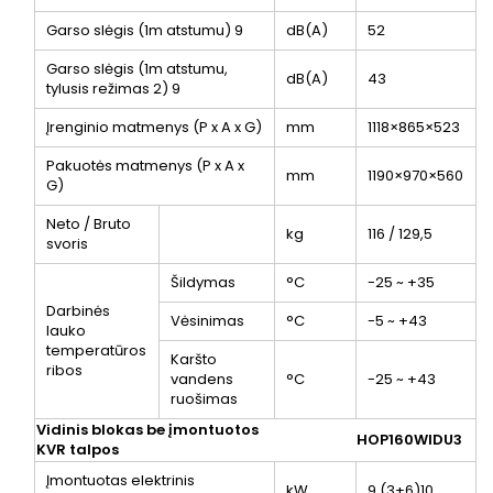
Garso slėgis (1m atstumu)
9
dB(A)
52
Garso slėgis (1m atstumu,
dB(A)
43
tylusis režimas 2)
9
Įrenginio matmenys (P x A x G)
mm
1118×865×523
Pakuotės matmenys (P x A x
mm
1190×970×560
G)
Neto / Bruto
kg
116 / 129,5
svoris
Šildymas
°C
-25 ~ +35
Darbinės
Vėsinimas
°C
-5 ~ +43
lauko
temperatūros
Karšto
ribos
vandens
°C
-25 ~ +43
ruošimas
Vidinis blokas be įmontuotos
HOP160WIDU3
KVR talpos
Įmontuotas elektrinis
kW
9 (3+6)
10