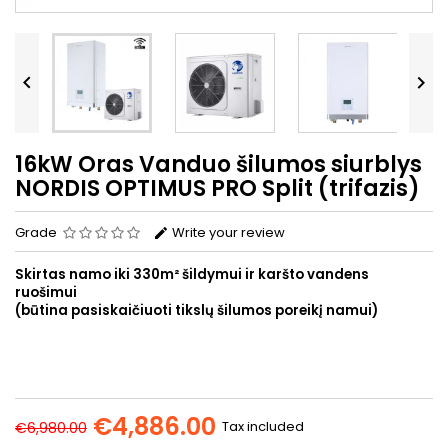


16kW Oras Vanduo šilumos siurblys
NORDIS OPTIMUS PRO Split (trifazis)
Grade
Write your review
Skirtas namo iki 330m² šildymui ir karšto vandens
ruošimui
(būtina pasiskaičiuoti tikslų šilumos poreikį namui)
€4,886.00
Tax included
€6,980.00