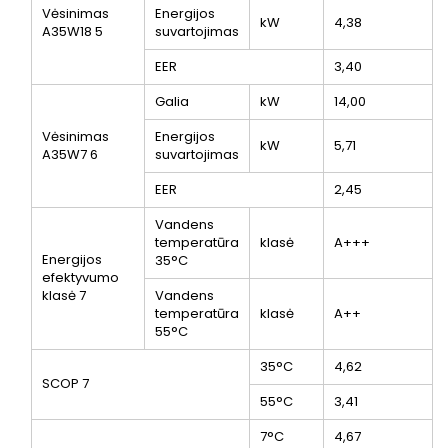
Vėsinimas
Energijos
kW
4,38
A35W18
5
suvartojimas
EER
3,40
Galia
kW
14,00
Vėsinimas
Energijos
kW
5,71
A35W7
6
suvartojimas
EER
2,45
Vandens
temperatūra
klasė
A+++
Energijos
35°C
efektyvumo
klasė
7
Vandens
temperatūra
klasė
A++
55°C
35°C
4,62
SCOP
7
55°C
3,41
7°C
4,67