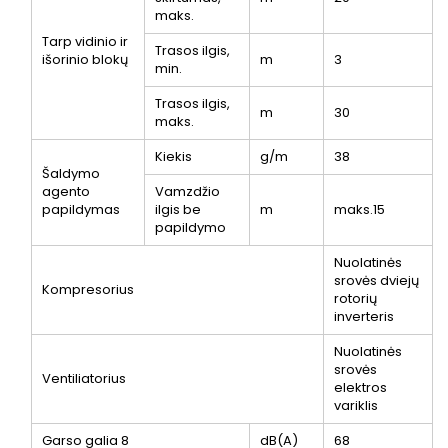
maks.
Tarp vidinio ir
Trasos ilgis,
išorinio blokų
m
3
min.
Trasos ilgis,
m
30
maks.
Kiekis
g/m
38
Šaldymo
agento
Vamzdžio
papildymas
ilgis be
m
maks.15
papildymo
Nuolatinės
srovės dviejų
Kompresorius
rotorių
inverteris
Nuolatinės
srovės
Ventiliatorius
elektros
variklis
Garso galia
8
dB(A)
68