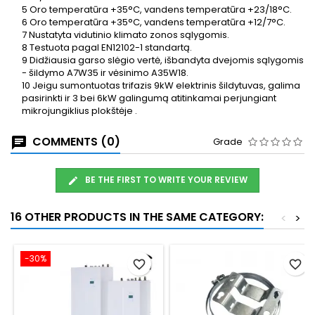
5
Oro temperatūra +35°C, vandens temperatūra +23/18°C.
6
Oro temperatūra +35°C, vandens temperatūra +12/7°C.
7
Nustatyta vidutinio klimato zonos sąlygomis.
8
Testuota pagal EN12102-1 standartą.
9
Didžiausia garso slėgio vertė, išbandyta dvejomis sąlygomis
- šildymo A7W35 ir vėsinimo A35W18.
10
Jeigu sumontuotas trifazis 9kW elektrinis šildytuvas, galima
pasirinkti ir 3 bei 6kW galingumą atitinkamai perjungiant
mikrojungiklius plokštėje .
COMMENTS (0)
Grade
BE THE FIRST TO WRITE YOUR REVIEW
16 OTHER PRODUCTS IN THE SAME CATEGORY:
<
>
-30%
favorite_border
favorite_border