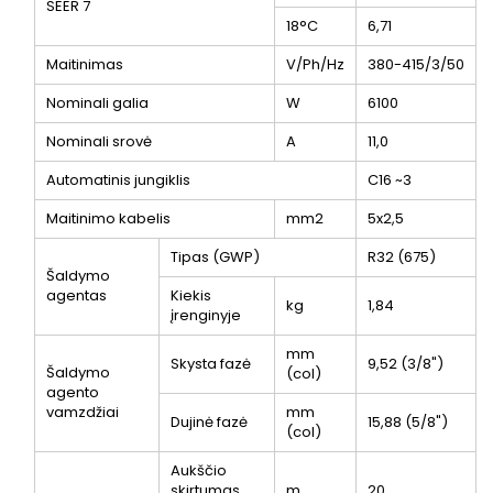
SEER
7
18°C
6,71
Maitinimas
V/Ph/Hz
380-415/3/50
Nominali galia
W
6100
Nominali srovė
A
11,0
Automatinis jungiklis
C16 ~3
Maitinimo kabelis
mm2
5x2,5
Tipas (GWP)
R32 (675)
Šaldymo
agentas
Kiekis
kg
1,84
įrenginyje
mm
Skysta fazė
9,52 (3/8")
Šaldymo
(col)
agento
vamzdžiai
mm
Dujinė fazė
15,88 (5/8")
(col)
Aukščio
skirtumas,
m
20