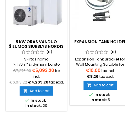
8 KW ORAS VANDUO
EXPANSION TANK HOLDER
ŠILUMOS SIURBLYS NORDIS
OPTIMUS PRO VISKAS
(0)
(0)
VIENAME KOMPLEKTAS
Skirtas namo
Expansion Tank Bracket for
VIENFAZIS
iki 170m² šildymui ir karšto
Wall Mounting Suitable for
vandens ruošimui (būtina
tanks up to 35 liters.
€5,093.20
€10.00
€7,276.00
tax
tax incl.
pasiskaičiuoti tikslų šilumos
incl.
€8.26
tax excl.
poreikį namui)
€6,013.22
€4,209.26
tax excl.
Add to cart

Add to cart


In stock
In stock:
5

In stock
In stock:
20