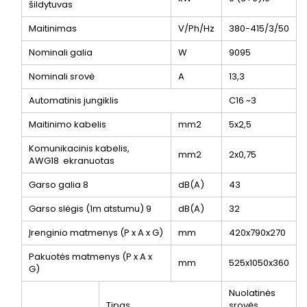
šildytuvas
Maitinimas
V/Ph/Hz
380-415/3/50
Nominali galia
W
9095
Nominali srovė
A
13,3
Automatinis jungiklis
C16 ~3
Maitinimo kabelis
mm2
5x2,5
Komunikacinis kabelis,
mm2
2x0,75
AWG18 ekranuotas
Garso galia
8
dB(A)
43
Garso slėgis (1m atstumu)
9
dB(A)
32
Įrenginio matmenys (P x A x G)
mm
420x790x270
Pakuotės matmenys (P x A x
mm
525x1050x360
G)
Nuolatinės
Tipas
srovės,