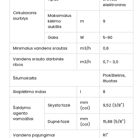
elektroninis
Cirkuliacinis
Maksimalus
siurblys
kėlimo
m
9
aukštis
Galia
W
5~90
Minimalus vandens srautas
m
3
/h
0,6
Vandens srauto darbinės
m
3
/h
0,7 ~ 3,0
ribos
Plokštelinis,
Šilumokaitis
lituotas
Išsiplėtimo indas
l
8
mm
Skysta fazė
9,52 (3/8")
Šaldymo
(col)
agento
vamzdžiai
mm
Dujinė fazė
15,88 (5/8")
(col)
Vandens pajungimai
R1"