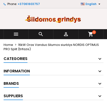

Phone:
+37061603757
English
×
×
×
My wishlists
Create wishlist
Sign in
Create new list
add_circle_outline
You need to be logged in to save products in your
Wishlist name
wishlist.
0



shopping_cart
Cancel
Sign in
Home
16kW Oras Vanduo šilumos siurblys NORDIS OPTIMUS
Cancel
Create wishlist
PRO Split (trifazis)
CATEGORIES
INFORMATION
BRANDS
SUPPLIERS