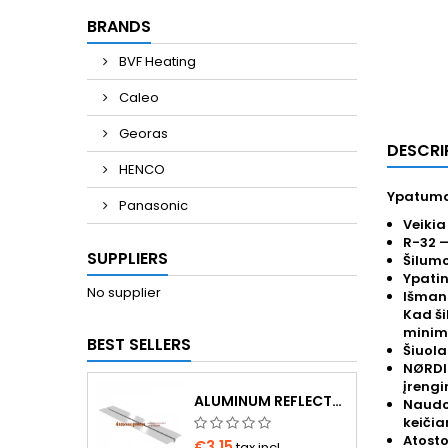
BRANDS
BVF Heating
Caleo
Georas
DESCRI
HENCO
Ypatuma
Panasonic
Veikia
R-32 
SUPPLIERS
Šilumo
Ypatin
No supplier
Išmanu
Kad ši
minima
BEST SELLERS
Šiuola
NØRDIS
įrengi
ALUMINUM REFLECTOR 1000×180×0.4 MM FOR Ø16 PIPE
Naudoj
keičia
Atosto
€3.15
tax incl.