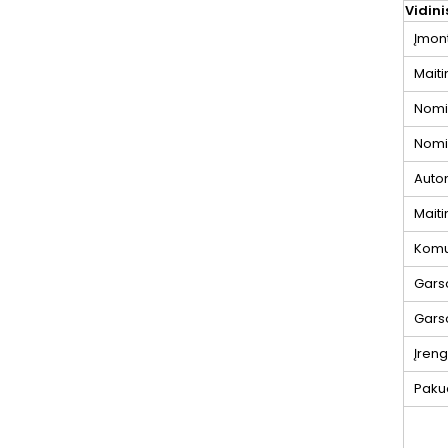
Vidin
Įmont
Mait
Nomin
Nomi
Autom
Maiti
Komu
Gars
Gars
Įreng
Paku