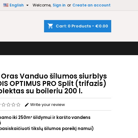

English
Welcome,
Sign in
or
Create an account
×
×
×
shopping_cart
Cart:
0
Products - €0.00
n
t
 Oras Vanduo šilumos siurblys
S OPTIMUS PRO Split (trifazis)
ektas su boileriu 200 l.
Write your review
namo iki 250m² šildymui ir karšto vandens
i
pasiskaičiuoti tikslų šilumos poreikį namui)