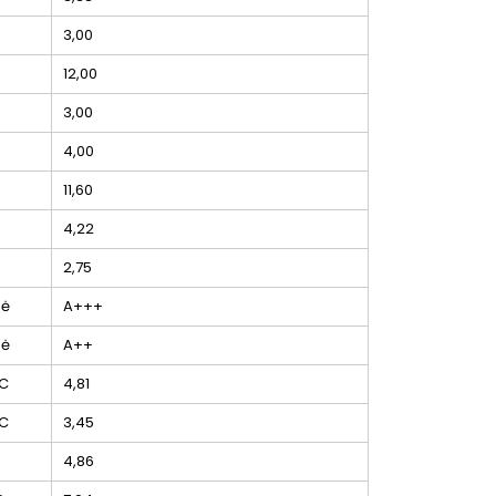
3,00
12,00
3,00
4,00
11,60
4,22
2,75
sė
A+++
sė
A++
C
4,81
C
3,45
4,86