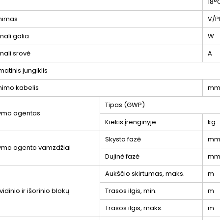
18°
inimas
V/P
ali galia
W
nali srovė
A
atinis jungiklis
nimo kabelis
mm
Tipas (GWP)
ymo agentas
Kiekis įrenginyje
kg
Skysta fazė
mm 
ymo agento vamzdžiai
Dujinė fazė
mm 
Aukščio skirtumas, maks.
m
vidinio ir išorinio blokų
Trasos ilgis, min.
m
Trasos ilgis, maks.
m