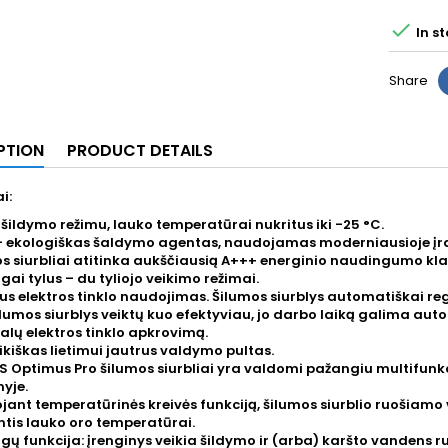

In s
Share
PTION
PRODUCT DETAILS
i:
 šildymo režimu, lauko temperatūrai nukritus iki -25 °C.
— ekologiškas šaldymo agentas, naudojamas moderniausioje įr
s siurbliai atitinka aukščiausią A+++ energinio naudingumo kla
gai tylus – du tyliojo veikimo režimai.
s elektros tinklo naudojimas. Šilumos siurblys automatiškai r
lumos siurblys veiktų kuo efektyviau, jo darbo laiką galima aut
lų elektros tinklo apkrovimą.
ikiškas lietimui jautrus valdymo pultas.
 Optimus Pro šilumos siurbliai yra valdomi pažangiu multifun
nyje.
ant temperatūrinės kreivės funkciją, šilumos siurblio ruošiam
ntis lauko oro temperatūrai.
gų funkcija: įrenginys veikia šildymo ir (arba) karšto vanden