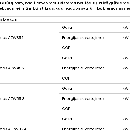
atūrą tam, kad žiemos metu sistema neužšaltų. Prieš grįždamas
ekcijos režimą ir būti tikras, kad naudos švarų ir bakterijomis n
is blokas
Galia
kW
ymas A7W35
1
Energijos suvartojimas
kW
COP
Galia
kW
ymas A7W45
2
Energijos suvartojimas
kW
COP
Galia
kW
ymas A7W55
3
Energijos suvartojimas
kW
COP
Galia
kW
ymas A-7W35
4
Energijos suvartojimas
kW