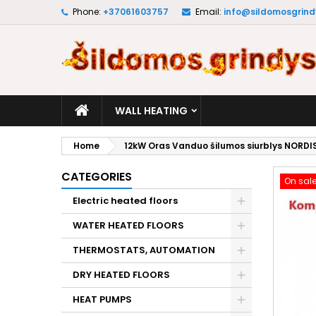
Phone:
+37061603757
Email:
info@sildomosgrindy
M
C
S
add_circle_outline
Yo
Wi
WALL HEATING
Home
12kW Oras Vanduo šilumos siurblys NORDIS 
CATEGORIES
On sale
Electric heated floors
WATER HEATED FLOORS
THERMOSTATS, AUTOMATION
DRY HEATED FLOORS
HEAT PUMPS