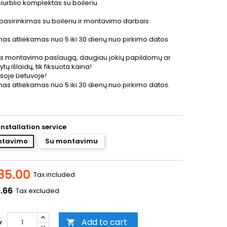
iurblio komplektas su boileriu
pasirinkimas su boileriu ir montavimo darbais
as atliekamas nuo 5 iki 30 dienų nuo pirkimo datos
us montavimo paslaugą, daugiau jokių papildomų ar
ų išlaidų, tik fiksuota kaina!
isoje Lietuvoje!
as atliekamas nuo 5 iki 30 dienų nuo pirkimo datos.
nstallation service
ntavimo
Su montavimu
85.00
Tax included
.66
Tax excluded
Add to cart
y
