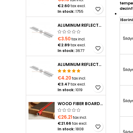
temper
€2.60
tax excl.
dezinf
favorite_border
In stock:
1755
Išorin
ALUMINUM REFLECTOR 1150×120×0.4 MM FOR Ø16 PIPE
€3.50
Šild
tax incl.
€2.89
tax excl.
favorite_border
In stock:
3677
ALUMINUM REFLECTOR D20 PIPE
Šild
€4.20
tax incl.
€3.47
tax excl.
favorite_border
In stock:
1019
Šild
WOOD FIBER BOARD D16 FOR PIPE WITH 15 CM SPACING, 1200×600×24 MM WITH ALUMINUM REFLECTOR
€26.21
tax incl.
€21.66
tax excl.
favorite_border
In stock:
1808
Šild