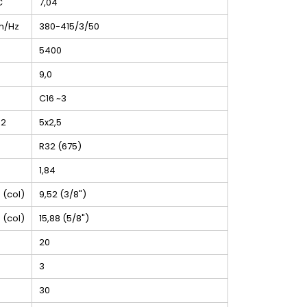
C
7,04
h/Hz
380-415/3/50
5400
9,0
C16 ~3
2
5x2,5
R32 (675)
1,84
(col)
9,52 (3/8")
(col)
15,88 (5/8")
20
3
30