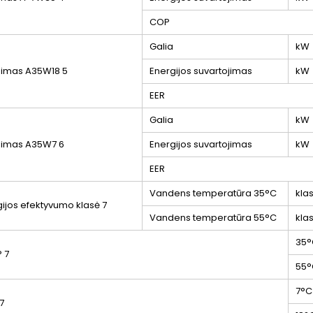
COP
Galia
kW
nimas A35W18
5
Energijos suvartojimas
kW
EER
Galia
kW
nimas A35W7
6
Energijos suvartojimas
kW
EER
Vandens temperatūra 35°C
kla
gijos efektyvumo klasė
7
Vandens temperatūra 55°C
kla
35°
P
7
55°
7°C
7