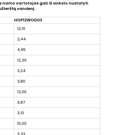
 namo vartotojas gali iš anksto nustatyti
eužterštą vandenį.
HOP12WODU3
12,10
2,44
4,95
12,30
3,24
3,80
12,00
3,87
3,10
10,00
3,33