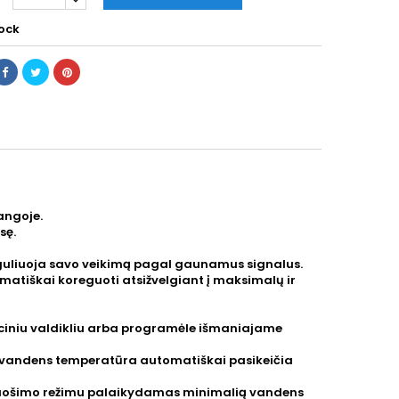
tock
angoje.
sę.
eguliuoja savo veikimą pagal gaunamus signalus.
omatiškai koreguoti atsižvelgiant į maksimalų ir
kciniu valdikliu arba programėle išmaniajame
o vandens temperatūra automatiškai pasikeičia
s ruošimo režimu palaikydamas minimalią vandens