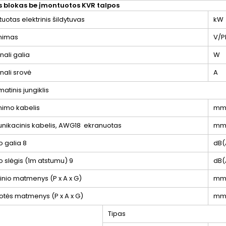
is blokas be įmontuotos KVR talpos
uotas elektrinis šildytuvas
kW
inimas
V/P
ali galia
W
nali srovė
A
atinis jungiklis
nimo kabelis
mm
nikacinis kabelis, AWG18 ekranuotas
mm
o galia
8
dB(
o slėgis (1m atstumu)
9
dB(
inio matmenys (P x A x G)
m
otės matmenys (P x A x G)
m
Tipas