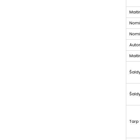
Mait
Nomin
Nomi
Autom
Maiti
Šald
Šald
Tarp 