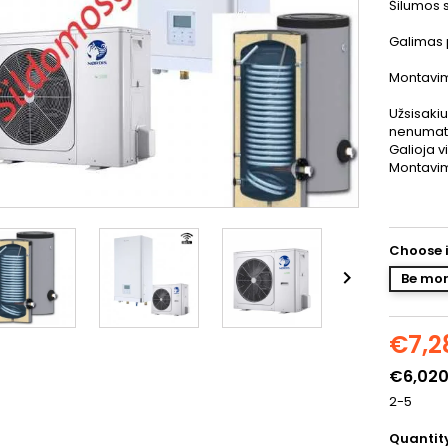
Šilumos s
Galimas 
Montavim
Užsisaki
nenumatyt
Galioja v
Montavim
Choose i

Be mo
€7,2
€6,020
2-5
Quantit