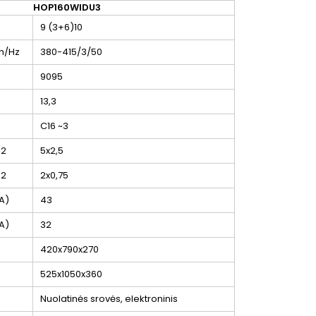
HOP160WIDU3
9 (3+6)
10
h/Hz
380-415/3/50
9095
13,3
C16 ~3
2
5x2,5
2
2x0,75
A)
43
A)
32
m
420x790x270
m
525x1050x360
Nuolatinės srovės, elektroninis