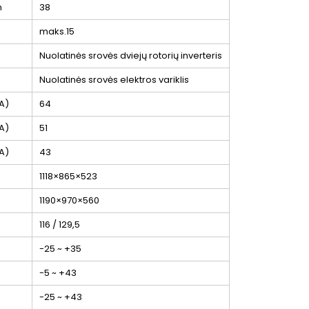
m
38
maks.15
Nuolatinės srovės dviejų rotorių inverteris
Nuolatinės srovės elektros variklis
A)
64
A)
51
A)
43
m
1118×865×523
m
1190×970×560
116 / 129,5
-25 ~ +35
-5 ~ +43
-25 ~ +43