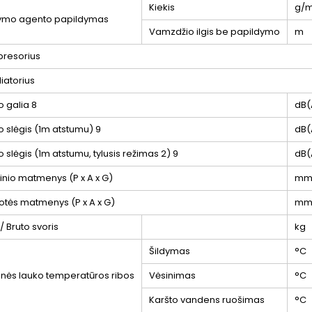
Kiekis
g/
ymo agento papildymas
Vamzdžio ilgis be papildymo
m
resorius
liatorius
o galia
8
dB(
o slėgis (1m atstumu)
9
dB(
 slėgis (1m atstumu, tylusis režimas 2)
9
dB(
inio matmenys (P x A x G)
m
otės matmenys (P x A x G)
m
/ Bruto svoris
kg
Šildymas
°C
inės lauko temperatūros ribos
Vėsinimas
°C
Karšto vandens ruošimas
°C