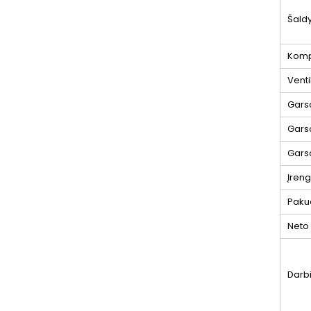
Šald
Komp
Venti
Gars
Gars
Garso
Įreng
Paku
Neto 
Darb