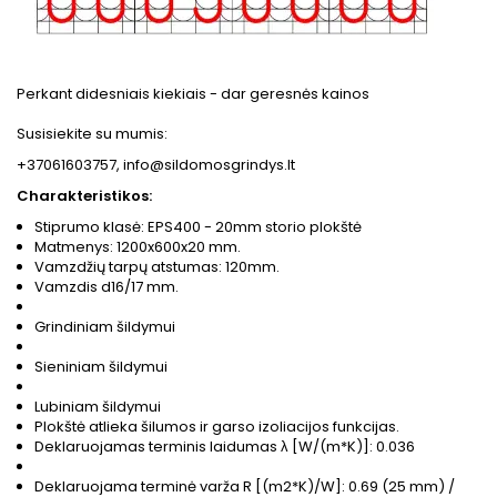
Perkant didesniais kiekiais - dar geresnės kainos
Susisiekite su mumis:
+37061603757, info@sildomosgrindys.lt
Charakteristikos:
Stiprumo klasė: EPS400 - 20mm storio plokštė
Matmenys: 1200x600x20 mm.
Vamzdžių tarpų atstumas: 120mm.
Vamzdis d16/17 mm.
Grindiniam šildymui
Sieniniam šildymui
Lubiniam šildymui
Plokštė atlieka šilumos ir garso izoliacijos funkcijas.
Deklaruojamas terminis laidumas λ [W/(m*K)]: 0.036
Deklaruojama terminė varža R [(m2*K)/W]: 0.69 (25 mm) /