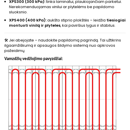
XPS300 (300 kPa):
tinka laminatui, plaukiojančiam parketui.
Nerekomenduojamas vinilui ar plytelėms be papildomo
sluoksnio.
XPS400 (400 kPa):
aukšto stiprio plokštės – leidžia
tiesiogiai
montuoti vinilą ir plyteles
, kai paviršius lygus ir stabilus.
Jei abejojate – naudokite papildomą pagrindą. Tai užtikrins
🛠
ilgaamžiškumą ir apsaugos šildymo sistemą nuo apkrovos
pažeidimų.
Vamzdžių vedžiojimo pavyzdžiai: