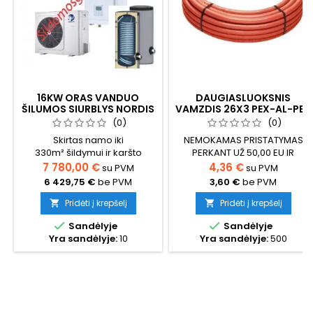
16KW ORAS VANDUO
DAUGIASLUOKSNIS
ŠILUMOS SIURBLYS NORDIS
VAMZDIS 26X3 PEX-AL-PEX
OPTIMUS PRO SPLIT
SU IZOLIACIJA
(0)
(0)
(TRIFAZIS) KOMPLEKTAS SU
Skirtas namo iki
NEMOKAMAS PRISTATYMAS
BOILERIU 300 L.
330m² šildymui ir karšto
PERKANT UŽ 50,00 EU IR
vandens ruošimui (būtina
DAUGIAUDaugiasluoksnis
7 780,00 €
4,36 €
su PVM
su PVM
pasiskaičiuoti tikslų šilumos
vamzdis 26x3 PEX-AL-PEX su
6 429,75 €
be PVM
3,60 €
be PVM
poreikį namui) Šilumos
raudona izoliacija
siurblio komplektas su
Vamzdis skirtas šildomų
Pridėti į krepšelį
Pridėti į krepšelį


boileriuGalimas pasirinkimas
grindų ir radiatorių šildymo


Sandėlyje
Sandėlyje
su boileriu ir montavimo
sistemomsDarbinė
Yra sandėlyje:
10
Yra sandėlyje:
500
darbais Montavimas
temperatūra iki 95°C,
atliekamas nuo 5 iki 30 dienų
maksimali leistina
nuo pirkimo datos Užsisakius
trumpalaikė 110°CAtsparus
montavimo paslaugą,
cheminės
daugiau jokių papildomų ar
medžiagomsMažas
nenumatytų išlaidų, tik...
temperatūrinis plėtimosi