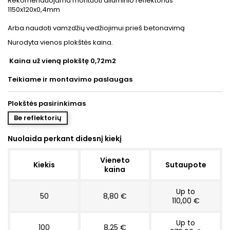
Rekomenduojama montuoti aliuminio reflektorius
1150x120x0,4mm
Arba naudoti vamzdžių vedžiojimui prieš betonavimą
Nurodyta vienos plokštės kaina.
Kaina už vieną plokštę 0,72m2
Teikiame ir montavimo paslaugas
Plokštės pasirinkimas
Be reflektorių
Nuolaida perkant didesnį kiekį
Vieneto
Kiekis
Sutaupote
kaina
Up to
50
8,80 €
110,00 €
Up to
100
8,25 €