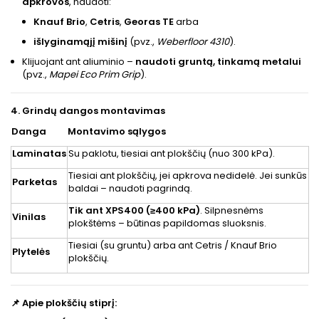
apkrovos
, naudoti:
Knauf Brio
,
Cetris
,
Georas TE
arba
išlyginamąjį mišinį
(pvz.,
Weberfloor 4310
).
Klijuojant ant aliuminio –
naudoti gruntą, tinkamą metalui
(pvz.,
Mapei Eco Prim Grip
).
4. Grindų dangos montavimas
Danga
Montavimo sąlygos
Laminatas
Su paklotu, tiesiai ant plokščių (nuo 300 kPa).
Tiesiai ant plokščių, jei apkrova nedidelė. Jei sunkūs
Parketas
baldai – naudoti pagrindą.
Tik ant XPS400 (≥400 kPa)
. Silpnesnėms
Vinilas
plokštėms – būtinas papildomas sluoksnis.
Tiesiai (su gruntu) arba ant Cetris / Knauf Brio
Plytelės
plokščių.
Apie plokščių stiprį:
📌