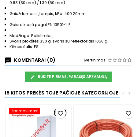
0.83 (30 mm) / 1.39 (50 mm)
Gniuždomasis įtempis, kPa: 400 20mm
Gaisro klasė pagal EN 13501-1: E
Medžiaga: Polistirolas,
Svoris plokštės 330 g, svoris su reflektoriais 1050 g.
Kilmės šalis: ES
KOMENTARAI (0)
Įvertinimas
BŪKITE PIRMAS, PARAŠĘS APŽVALGĄ
16 KITOS PREKĖS TOJE PAČIOJE KATEGORIJOJE:
<
>
Išpardavimas!
favorite_border
favorite_border