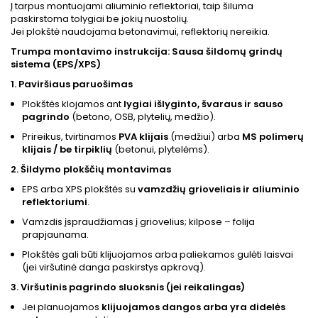
Į tarpus montuojami aliuminio reflektoriai, taip šiluma
paskirstoma tolygiai be jokių nuostolių.
Jei plokštė naudojama betonavimui, reflektorių nereikia.
Trumpa montavimo instrukcija: Sausa šildomų grindų
sistema (EPS/XPS)
1. Paviršiaus paruošimas
Plokštės klojamos ant
lygiai išlyginto, švaraus ir sauso
pagrindo
(betono, OSB, plytelių, medžio).
Prireikus, tvirtinamos
PVA klijais
(medžiui) arba
MS polimerų
klijais / be tirpiklių
(betonui, plytelėms).
2. Šildymo plokščių montavimas
EPS arba XPS plokštės su
vamzdžių grioveliais ir aliuminio
reflektoriumi
.
Vamzdis įspraudžiamas į griovelius; kilpose – folija
prapjaunama.
Plokštės gali būti klijuojamos arba paliekamos gulėti laisvai
(jei viršutinė danga paskirstys apkrovą).
3. Viršutinis pagrindo sluoksnis (jei reikalingas)
Jei planuojamos
klijuojamos dangos arba yra didelės