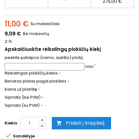
275,00 €
11,00 €
Su mokesčiais
9,09 €
Be mokesčių
2-5
Apskaičiuokite reikalingą plokščių kiekį
Įveskite patalpos (namo, aukšto) plotą
²
mm
Reikalingas plokščių kiekis
-
Bendras plotas pagal plokštes
-
Kaina už plokštę
-
Sąmata (be PVM)
-
Sąmata (su PVM)
-
Pridėti į krepšelį
Kiekis


Sandėlyje