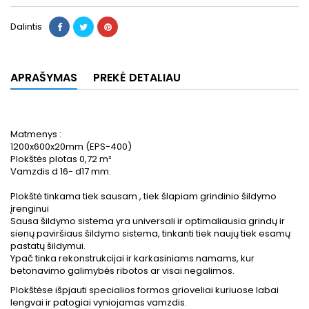
Dalintis
APRAŠYMAS
PREKĖ DETALIAU
Matmenys :
1200x600x20mm (EPS-400)
Plokštės plotas 0,72 m²
Vamzdis d 16- d17 mm.
Plokštė tinkama tiek sausam , tiek šlapiam grindinio šildymo
įrenginui
Sausa šildymo sistema yra universali ir optimaliausia grindų ir
sienų paviršiaus šildymo sistema, tinkanti tiek naujų tiek esamų
pastatų šildymui.
Ypač tinka rekonstrukcijai ir karkasiniams namams, kur
betonavimo galimybės ribotos ar visai negalimos.
Plokštėse išpjauti specialios formos grioveliai kuriuose labai
lengvai ir patogiai vyniojamas vamzdis.