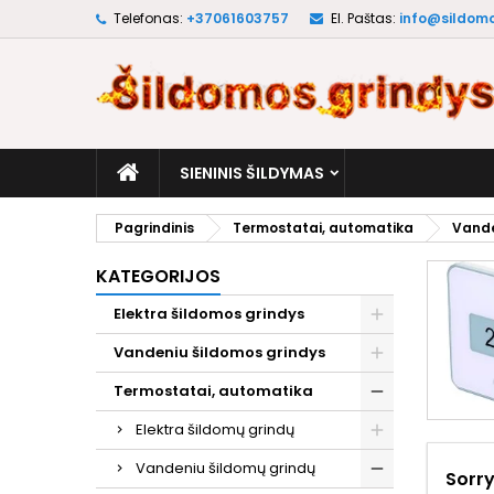
Telefonas:
+37061603757
El. Paštas:
info@sildomo
M
(
S
P
add_circle_outline
((
No
Pa
pri
SIENINIS ŠILDYMAS
Pagrindinis
Termostatai, automatika
Vande
KATEGORIJOS
Elektra šildomos grindys
Vandeniu šildomos grindys
Termostatai, automatika
Elektra šildomų grindų
Vandeniu šildomų grindų
Sorry