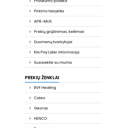
Privatumo politika
Pirkimo taisyklės
APIE-MUS
Prekių grąžinimas, keitimas
Duomenų tvarkytojai
Klix Pay Later informacija
Susisiekite su mumis
PREKIŲ ŽENKLAI
BVF Heating
Caleo
Georas
HENCO