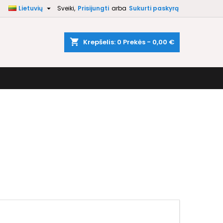

Lietuvių
Sveiki,
Prisijungti
arba
Sukurti paskyrą
×
×
×
×
shopping_cart
Krepšelis:
0
Prekės - 0,00 €
)
i
ą