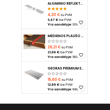
ALIUMINIO REFLEKTORIUS D20 VAMZDŽIUI
4,20 €
su PVM
3,47 €
be PVM
favorite_border
Yra sandėlyje:
1019
MEDIENOS PLAUŠO PLOKŠTĖ D16 VAMZDŽIUI 20CM TARPU, 1200X600X24MM SU ALIUMINIO REFLEKTORIUMI
26,21 €
su PVM
21,66 €
be PVM
favorite_border
Yra sandėlyje:
1808
GEORAS PREMIUM EPS400 20 MM SU ALIUMINIO FOLIJA
15,60 €
su PVM
12,89 €
be PVM
favorite_border
Yra sandėlyje:
688