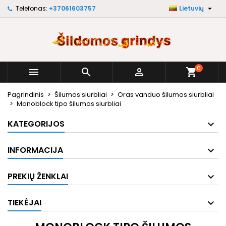

Telefonas:
+37061603757
Lietuvių
×
×
×
×
My wishlists
((modalTitle))
Sukurti pageidavimų sąrašą
Prisijungti
Create new list
add_circle_outline
((confirmMessage))
Norėdami išsaugoti prekes savo pageidavimų
Pageidavimų sąrašo pavadinimas
sąraše, turite būti prisijungę.
0



shopping_cart
((cancelText))
((modalDeleteText))
Atšaukti
Prisijungti
Pagrindinis
Šilumos siurbliai
Oras vanduo šilumos siurbliai
Atšaukti
Sukurti pageidavimų sąrašą
Monoblock tipo šilumos siurbliai
KATEGORIJOS
INFORMACIJA
PREKIŲ ŽENKLAI
TIEKĖJAI