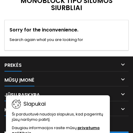
MONOBLOCK TIPO ŠILUMOS
SIURBLIAI
Sorry for the inconvenience.
Search again what you are looking for

PREKĖS

MŪSŲ ĮMONĖ

JŪSŲ PASKYRA
Slapukai

KONTAKTAI
Ši parduotuvė naudoja slapukus, kad pagerintų
jūsų naršymo patirtį.
NAUJĖLAIŠKIS
Daugiau informacijos rasite mūsų
privatumo