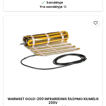

Sandėlyje
Yra sandėlyje:
10
favorite_border
WARMSET GOLD-200 INFRAREDINIS ŠILDYMO KILIMĖLIS
230V