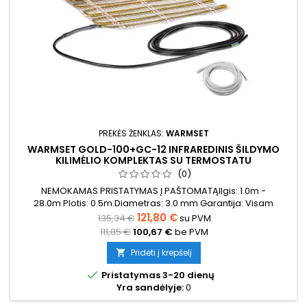
PREKĖS ŽENKLAS:
WARMSET
WARMSET GOLD-100+GC-12 INFRAREDINIS ŠILDYMO
KILIMĖLIO KOMPLEKTAS SU TERMOSTATU
(0)
NEMOKAMAS PRISTATYMAS Į PAŠTOMATĄIlgis: 1.0m -
28.0m.Plotis: 0.5m.Diametras: 3.0 mm Garantija: Visam
laikotarpiui (Reikia užsiregistruoti garantiniam
121,80 €
135,34 €
su PVM
puslapyje)Galia: 100W/m2
111,85 €
100,67 €
be PVM
Pridėti į krepšelį


Pristatymas 3-20 dienų
Yra sandėlyje:
0