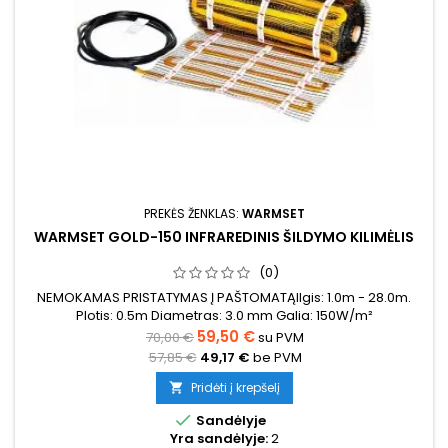
PREKĖS ŽENKLAS:
WARMSET
WARMSET GOLD-150 INFRAREDINIS ŠILDYMO KILIMĖLIS
(0)
NEMOKAMAS PRISTATYMAS Į PAŠTOMATĄIlgis: 1.0m - 28.0m.
Plotis: 0.5m Diametras: 3.0 mm Galia: 150W/m²
59,50 €
70,00 €
su PVM
57,85 €
49,17 €
be PVM
Pridėti į krepšelį


Sandėlyje
Yra sandėlyje:
2