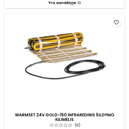
Yra sandėlyje:
10
favorite_border
WARMSET 24V GOLD-150 INFRAREDINIS ŠILDYMO
KILIMĖLIS
(0)