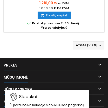
1 210,00 €
su PVM
1 000,00 €
be PVM
Pridėti į krepšelį


Pristatymas nuo 7-30 dienų
Yra sandėlyje:
0
ATGAL Į VIRŠŲ


PREKĖS

MŪSŲ ĮMONĖ

JŪSŲ PASKYRA
Slapukai

KONTAKTAI
Ši parduotuvė naudoja slapukus, kad pagerintų