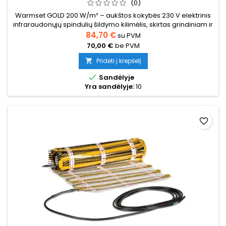
(0)
Warmset GOLD 200 W/m² – aukštos kokybės 230 V elektrinis
infraraudonųjų spindulių šildymo kilimėlis, skirtas grindiniam ir
sieniniam šildymui (pvz., vonios kambariuose, drėgnose
84,70 €
su PVM
zonose ar vietose, kur reikalingas greitesnis įšilimas). Kilimėlis
70,00 €
be PVM
montuojamas į plytelių klijų arba ploną išlyginamąjį sluoksnį
po plytelėmis / akmens masės danga grindyse arba...
Pridėti į krepšelį


Sandėlyje
Yra sandėlyje:
10
favorite_border