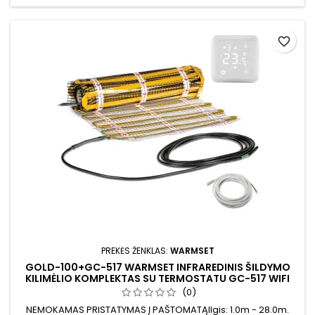
favorite_border
PREKĖS ŽENKLAS:
WARMSET
GOLD-100+GC-517 WARMSET INFRAREDINIS ŠILDYMO
KILIMĖLIO KOMPLEKTAS SU TERMOSTATU GC-517 WIFI
(0)
NEMOKAMAS PRISTATYMAS Į PAŠTOMATĄIlgis: 1.0m - 28.0m.