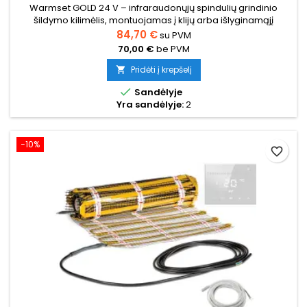
Warmset GOLD 24 V – infraraudonųjų spindulių grindinio
šildymo kilimėlis, montuojamas į klijų arba išlyginamąjį
sluoksnį. Galia 150 W/m², apsaugos klasė IPX7, poliamido
84,70 €
su PVM
izoliacija. Galimi variantai nuo 0,5 iki 2,5 m².
70,00 €
be PVM
Pridėti į krepšelį


Sandėlyje
Yra sandėlyje:
2
−10%
favorite_border