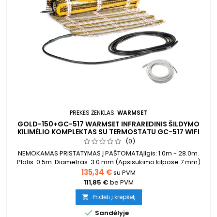
PREKĖS ŽENKLAS:
WARMSET
GOLD-150+GC-517 WARMSET INFRAREDINIS ŠILDYMO
KILIMĖLIO KOMPLEKTAS SU TERMOSTATU GC-517 WIFI
(0)
NEMOKAMAS PRISTATYMAS Į PAŠTOMATĄIlgis: 1.0m - 28.0m.
Plotis: 0.5m. Diametras: 3.0 mm (Apsisukimo kilpose 7 mm)
Galia: 150W/m²
135,34 €
su PVM
111,85 €
be PVM
Pridėti į krepšelį


Sandėlyje