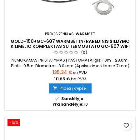
PREKĖS ŽENKLAS:
WARMSET
GOLD-150+GC-607 WARMSET INFRAREDINIS ŠILDYMO
KILIMĖLIO KOMPLEKTAS SU TERMOSTATU GC-607 WIFI
(0)
NEMOKAMAS PRISTATYMAS Į PAŠTOMATĄIlgis: 1.0m - 28.0m.
Plotis: 0.5m. Diametras: 3.0 mm (Apsisukimo kilpose 7 mm)
Galia: 150W/m²
135,34 €
su PVM
111,85 €
be PVM
Pridėti į krepšelį


Sandėlyje
Yra sandėlyje:
10
−15%
favorite_border