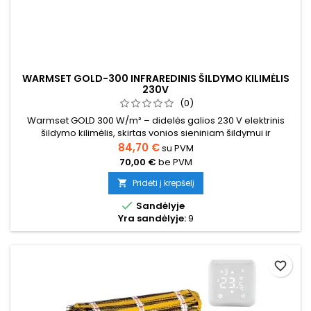
WARMSET GOLD-300 INFRAREDINIS ŠILDYMO KILIMĖLIS
230V
(0)
Warmset GOLD 300 W/m² – didelės galios 230 V elektrinis
šildymo kilimėlis, skirtas vonios sieniniam šildymui ir
rankšluosčių džiovinimo sprendimams (montuojamas po
84,70 €
su PVM
plytelėmis sienoje). Kilimėlis įrengiamas į plytelių klijų arba
70,00 €
be PVM
ploną išlyginamąjį sluoksnį, užtikrina greitą šilumos efektą ir
komfortą. Galia: 300 W/m², įtampa: 230 V. Galimi dydžiai: 0,5–
Pridėti į krepšelį

3...

Sandėlyje
Yra sandėlyje:
9
favorite_border