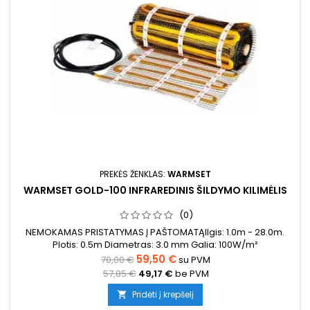
PREKĖS ŽENKLAS:
WARMSET
WARMSET GOLD-100 INFRAREDINIS ŠILDYMO KILIMĖLIS
(0)
NEMOKAMAS PRISTATYMAS Į PAŠTOMATĄIlgis: 1.0m - 28.0m.
Plotis: 0.5m Diametras: 3.0 mm Galia: 100W/m²
59,50 €
70,00 €
su PVM
57,85 €
49,17 €
be PVM
Pridėti į krepšelį
