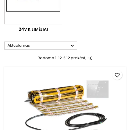
24V KILIMĖLIAI

Aktualumas
Rodoma 1-12 iš 12 prekės(-ių)
favorite_border