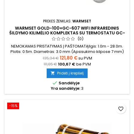
PREKĖS ŽENKLAS:
WARMSET
WARMSET GOLD-100+GC-607 WIFI INFRAREDINIS
ŠILDYMO KILIMĖLIO KOMPLEKTAS SU TERMOSTATU GC-
607 WIFI
(0)
NEMOKAMAS PRISTATYMAS Į PAŠTOMATĄIlgis: 1.0m - 28.0m.
Plotis: 0.5m. Diametras: 3.0 mm (Apsisukimo kilpose 7 mm)
Galia: 100W/m²
121,80 €
135,34 €
su PVM
111,85 €
100,67 €
be PVM
Pridėti į krepšelį


Sandėlyje
Yra sandėlyje:
3
−15%
favorite_border