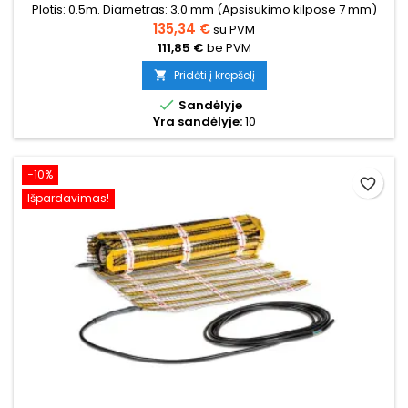
Plotis: 0.5m. Diametras: 3.0 mm (Apsisukimo kilpose 7 mm)
Galia: 100W/m²
135,34 €
su PVM
111,85 €
be PVM
Pridėti į krepšelį


Sandėlyje
Yra sandėlyje:
10
−10%
favorite_border
Išpardavimas!