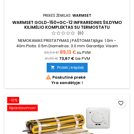
PREKĖS ŽENKLAS:
WARMSET
WARMSET GOLD-150+GC-12 INFRAREDINIS ŠILDYMO
KILIMĖLIO KOMPLEKTAS SU TERMOSTATU
(0)
NEMOKAMAS PRISTATYMAS Į PAŠTOMATĄIlgis: 1.0m -
40m.Plotis: 0.5m.Diametras: 3.0 mm Garantija: Visam
laikotarpiui (25 metai, reikia užsiregistruoti garantiniam
89,13 €
99,04 €
su PVM
puslapyje)Galia: 150W/m2
81,85 €
73,67 €
be PVM
Pridėti į krepšelį


Paskutinė prekė
Yra sandėlyje:
1
−10%
favorite_border
Išpardavimas!