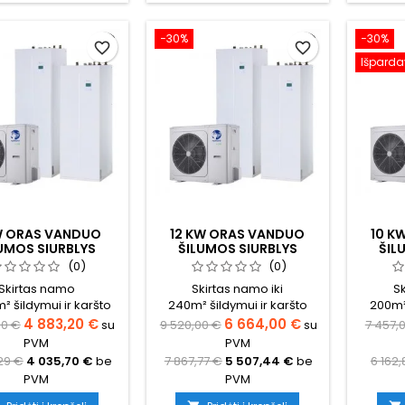
−30%
−30%
favorite_border
favorite_border
Išparda
W ORAS VANDUO
12 KW ORAS VANDUO
10 K
UMOS SIURBLYS
ŠILUMOS SIURBLYS
ŠIL
IS OPTIMUS PRO
NORDIS OPTIMUS PRO
NORD
(0)
(0)
SKAS VIENAME
VISKAS VIENAME
VI
Skirtas namo
Skirtas namo iki
Sk
KOMPLEKTAS TRIFAZIS
KOMPL
m² šildymui ir karšto
240m² šildymui ir karšto
200m² 
s ruošimui (būtina
vandens ruošimui (būtina
vanden
4 883,20 €
6 664,00 €
00 €
su
9 520,00 €
su
7 457,
ičiuoti tikslų šilumos
pasiskaičiuoti tikslų šilumos
pasiskai
PVM
PVM
oreikį namui)
poreikį namui)
p
29 €
4 035,70 €
be
7 867,77 €
5 507,44 €
be
6 162,
PVM
PVM