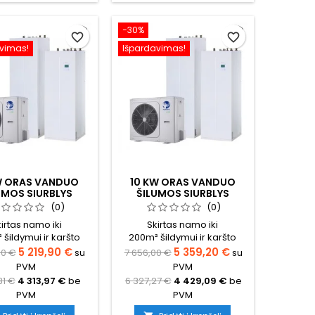
−30%
favorite_border
favorite_border
vimas!
Išpardavimas!
W ORAS VANDUO
10 KW ORAS VANDUO
UMOS SIURBLYS
ŠILUMOS SIURBLYS
IS OPTIMUS PRO
NORDIS OPTIMUS PRO
(0)
(0)
SKAS VIENAME
VISKAS VIENAME
irtas namo iki
Skirtas namo iki
EKTAS VIENFAZIS
KOMPLEKTAS TRIFAZIS
šildymui ir karšto
200m² šildymui ir karšto
s ruošimui (būtina
vandens ruošimui (būtina
5 219,90 €
5 359,20 €
00 €
su
7 656,00 €
su
čiuoti tikslų šilumos
pasiskaičiuoti tikslų šilumos
PVM
PVM
oreikį namui)
poreikį namui)
81 €
4 313,97 €
be
6 327,27 €
4 429,09 €
be
PVM
PVM