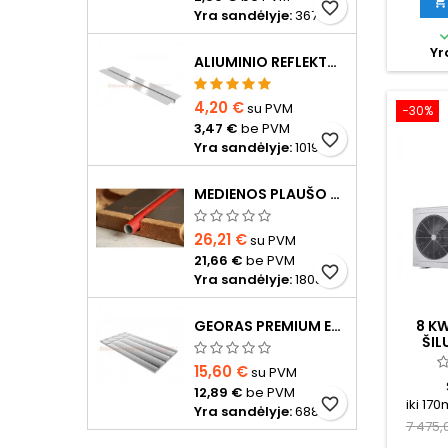

favorite_border
Yra sandėlyje:
3677
Yr
ALIUMINIO REFLEKTORIUS D20 VAMZDŽIUI
4,20 €
su PVM
−30%
3,47 €
be PVM
favorite_border
Yra sandėlyje:
1019
MEDIENOS PLAUŠO PLOKŠTĖ D16 VAMZDŽIUI 20CM TARPU, 1200X600X24MM SU ALIUMINIO REFLEKTORIUMI
26,21 €
su PVM
21,66 €
be PVM
favorite_border
Yra sandėlyje:
1808
GEORAS PREMIUM EPS400 20 MM SU ALIUMINIO FOLIJA
8 K
ŠIL
NORD
15,60 €
su PVM
VI
KOMP
12,89 €
be PVM
favorite_border
iki 170
Yra sandėlyje:
688
vanden
7 475,
pasiska