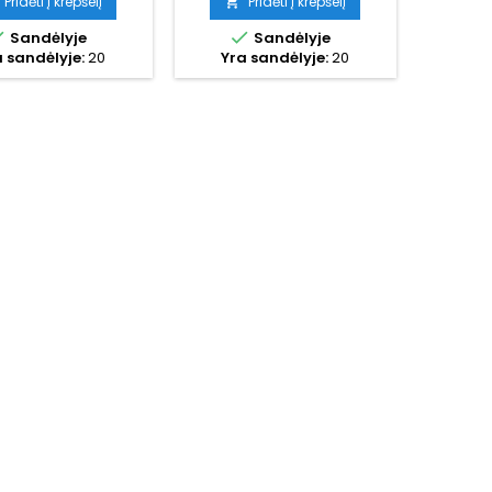
Pridėti į krepšelį
Pridėti į krepšelį



Sandėlyje
Sandėlyje
 sandėlyje:
20
Yra sandėlyje:
20