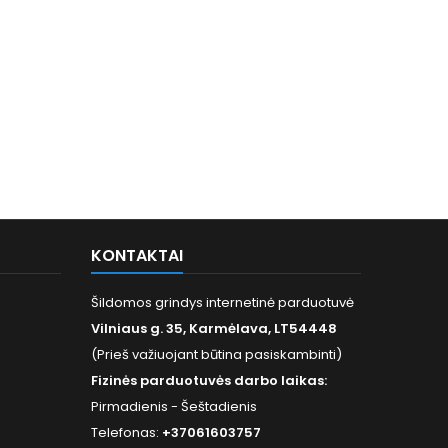
KONTAKTAI
Šildomos grindys internetinė parduotuvė
Vilniaus g. 35, Karmėlava, LT54448
(Prieš važiuojant būtina pasiskambinti)
Fizinės parduotuvės darbo laikas:
Pirmadienis - Šeštadienis
Telefonas:
+37061603757