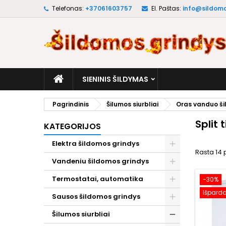
Telefonas:
+37061603757
El. Paštas:
info@sildomo
M
(
S
P
add_circle_outline
((
No
Pa
pri
SIENINIS ŠILDYMAS
Pagrindinis
Šilumos siurbliai
Oras vanduo šil
Split 
KATEGORIJOS
Elektra šildomos grindys
Rasta 14 
Vandeniu šildomos grindys
Termostatai, automatika
−30%
Išpard
Sausos šildomos grindys
Šilumos siurbliai