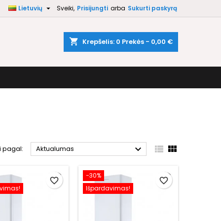

Lietuvių
Sveiki,
Prisijungti
arba
Sukurti paskyrą
×
×
×
×
shopping_cart
Krepšelis:
0
Prekės - 0,00 €
)
i
ą



i pagal:
Aktualumas
−30%
favorite_border
favorite_border
vimas!
Išpardavimas!