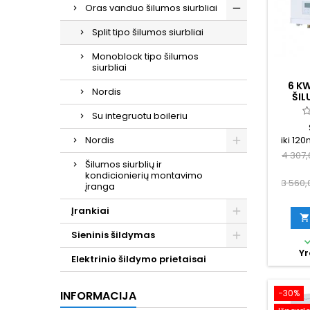
Oras vanduo šilumos siurbliai
Split tipo šilumos siurbliai
Monoblock tipo šilumos
siurbliai
6 K
Nordis
ŠIL
NORD
Su integruotu boileriu
iki 120
Nordis
vanden
4 307
Šilumos siurblių ir
pasiska
kondicionierių montavimo
p
3 560,
įranga
Įrankiai

Sieninis šildymas
Yr
Elektrinio šildymo prietaisai
−30%
INFORMACIJA