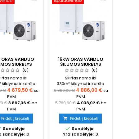
vimas!
Išpardavimas!
W ORAS VANDUO
16KW ORAS VANDUO
UMOS SIURBLYS
ŠILUMOS SIURBLYS
IS OPTIMUS PRO
NORDIS OPTIMUS PRO
(0)
(0)
LIT (TRIFAZIS)
SPLIT (TRIFAZIS)
irtas namo iki
Skirtas namo iki
šildymui ir karšto
330m² šildymui ir karšto
s ruošimui (būtina
vandens ruošimui (būtina
4 679,50 €
4 886,00 €
0 €
su
6 980,00 €
su
čiuoti tikslų šilumos
pasiskaičiuoti tikslų šilumos
PVM
PVM
oreikį namui)
poreikį namui)
79 €
3 867,36 €
be
5 768,60 €
4 038,02 €
be
PVM
PVM
Pridėti į krepšelį
Pridėti į krepšelį



Sandėlyje
Sandėlyje
a sandėlyje:
10
Yra sandėlyje:
10