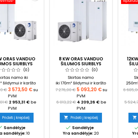
avimas!
Išparda
KW ORAS VANDUO
8 KW ORAS VANDUO
12K
UMOS SIURBLYS
ŠILUMOS SIURBLYS
ŠIL
IS OPTIMUS PRO
NORDIS OPTIMUS PRO
NORD
(0)
(0)
LIT (TRIFAZIS)
VISKAS VIENAME
SP
kirtas namo iki
Skirtas namo
Sk
KOMPLEKTAS VIENFAZIS
 šildymui ir karšto
iki 170m² šildymui ir karšto
250m² 
s ruošimui (būtina
vandens ruošimui (būtina
vanden
3 573,50 €
5 093,20 €
00 €
su
7 276,00 €
su
6 685,0
ičiuoti tikslų šilumos
pasiskaičiuoti tikslų šilumos
pasiskai
PVM
PVM
oreikį namui)
poreikį namui)
p
,01 €
2 953,31 €
be
6 013,22 €
4 209,26 €
be
5 524,
PVM
PVM
Pridėti į krepšelį
Pridėti į krepšelį




Sandėlyje
Sandėlyje
a sandėlyje:
10
Yra sandėlyje:
20
Yr