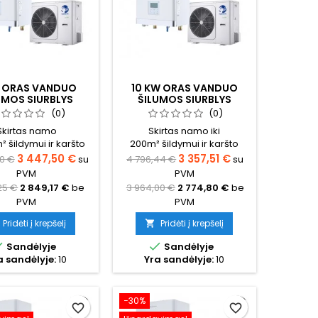
 ORAS VANDUO
10 KW ORAS VANDUO
UMOS SIURBLYS
ŠILUMOS SIURBLYS
IS OPTIMUS PRO
NORDIS OPTIMUS PRO
(0)
(0)
LIT (TRIFAZIS)
SPLIT (VIENFAZIS)
Skirtas namo
Skirtas namo iki
m² šildymui ir karšto
200m² šildymui ir karšto
s ruošimui (būtina
vandens ruošimui (būtina
3 447,50 €
3 357,51 €
00 €
su
4 796,44 €
su
čiuoti tikslų šilumos
pasiskaičiuoti tikslų šilumos
PVM
PVM
oreikį namui)
poreikį namui)
25 €
2 849,17 €
be
3 964,00 €
2 774,80 €
be
PVM
PVM
Pridėti į krepšelį
Pridėti į krepšelį



Sandėlyje
Sandėlyje
a sandėlyje:
10
Yra sandėlyje:
10
−30%
favorite_border
favorite_border