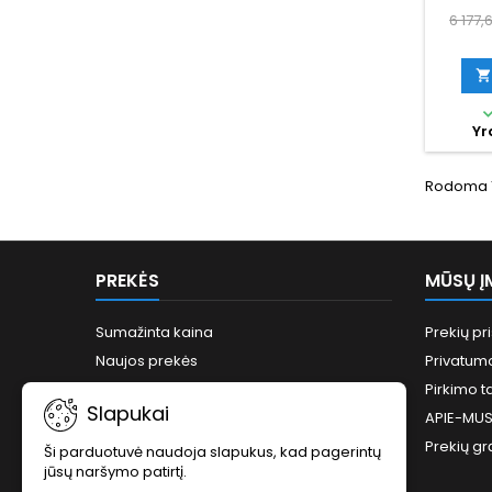
p
6 177,

Yr
Rodoma 1-
PREKĖS
MŪSŲ Į
Sumažinta kaina
Prekių pr
Naujos prekės
Privatumo
Perkamiausios prekės
Pirkimo t
Slapukai
Svetainės žemėlapis
APIE-MU
Prekių gr
Ši parduotuvė naudoja slapukus, kad pagerintų
jūsų naršymo patirtį.