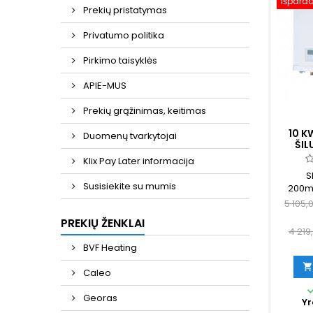
Išpard
Prekių pristatymas
Privatumo politika
Pirkimo taisyklės
APIE-MUS
Prekių grąžinimas, keitimas
10 
Duomenų tvarkytojai
ŠIL
NORD
Klix Pay Later informacija
SP
S
Susisiekite su mumis
200m²
vanden
5 105,
pasiska
PREKIŲ ŽENKLAI
p
4 219
BVF Heating

Caleo
Georas
Yr