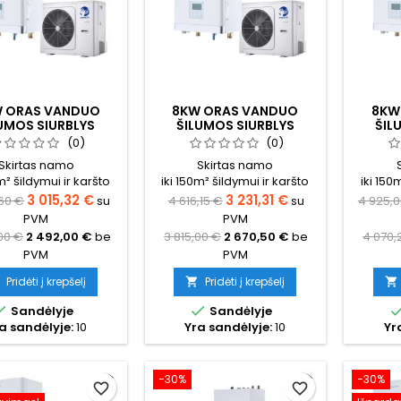
W ORAS VANDUO
8KW ORAS VANDUO
8KW
UMOS SIURBLYS
ŠILUMOS SIURBLYS
ŠIL
IS OPTIMUS PRO
NORDIS OPTIMUS PRO
NORD
(0)
(0)
SPLIT
SPLIT (VIENFAZIS)
SP
Skirtas namo
Skirtas namo
m² šildymui ir karšto
iki 150m² šildymui ir karšto
iki 150
s ruošimui (būtina
vandens ruošimui (būtina
vanden
3 015,32 €
3 231,31 €
,60 €
su
4 616,15 €
su
4 925,
ičiuoti tikslų šilumos
pasiskaičiuoti tikslų šilumos
pasiskai
PVM
PVM
oreikį namui)
poreikį namui)
p
00 €
2 492,00 €
be
3 815,00 €
2 670,50 €
be
4 070,
PVM
PVM
Pridėti į krepšelį
Pridėti į krepšelį




Sandėlyje
Sandėlyje
a sandėlyje:
10
Yra sandėlyje:
10
Yr
−30%
−30%
favorite_border
favorite_border