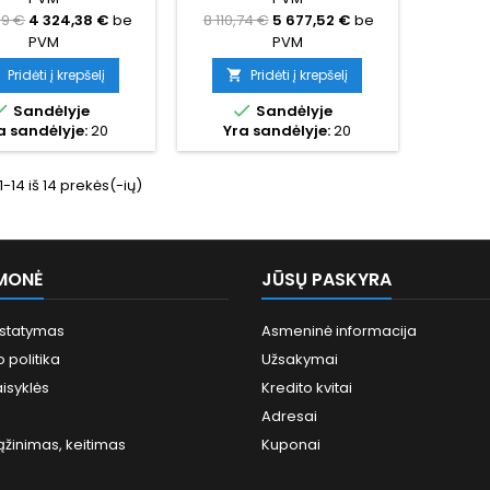
oreikį namui)
poreikį namui)
69 €
4 324,38 €
be
8 110,74 €
5 677,52 €
be
PVM
PVM
Pridėti į krepšelį
Pridėti į krepšelį



Sandėlyje
Sandėlyje
a sandėlyje:
20
Yra sandėlyje:
20
14 iš 14 prekės(-ių)
MONĖ
JŪSŲ PASKYRA
istatymas
Asmeninė informacija
 politika
Užsakymai
aisyklės
Kredito kvitai
S
Adresai
ąžinimas, keitimas
Kuponai