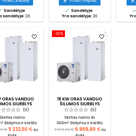
Pridėti į krepšelį
Pridėti į krepšelį




Sandėlyje
Sandėlyje
a sandėlyje:
20
Yra sandėlyje:
20
Yra
−30%
favorite_border
favorite_border
W ORAS VANDUO
16 KW ORAS VANDUO
UMOS SIURBLYS
ŠILUMOS SIURBLYS
IS OPTIMUS PRO
NORDIS OPTIMUS PRO
(0)
(0)
SKAS VIENAME
VISKAS VIENAME
Skirtas namo
Skirtas namo iki
LEKTAS TRIFAZIS
KOMPLEKTAS TRIFAZIS
m² šildymui ir karšto
300m² šildymui ir karšto
s ruošimui (būtina
vandens ruošimui (būtina
5 232,50 €
6 869,80 €
00 €
su
9 814,00 €
su
ičiuoti tikslų šilumos
pasiskaičiuoti tikslų šilumos
PVM
PVM