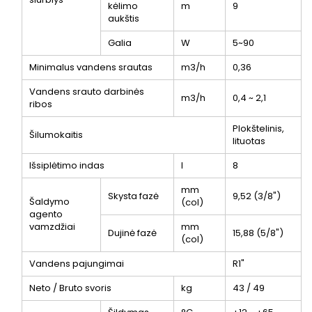
kėlimo
m
9
aukštis
Galia
W
5~90
Minimalus vandens srautas
m
3
/h
0,36
Vandens srauto darbinės
m
3
/h
0,4 ~ 2,1
ribos
Plokštelinis,
Šilumokaitis
lituotas
Išsiplėtimo indas
l
8
mm
Skysta fazė
9,52 (3/8")
Šaldymo
(col)
agento
vamzdžiai
mm
Dujinė fazė
15,88 (5/8")
(col)
Vandens pajungimai
R1"
Neto / Bruto svoris
kg
43 / 49