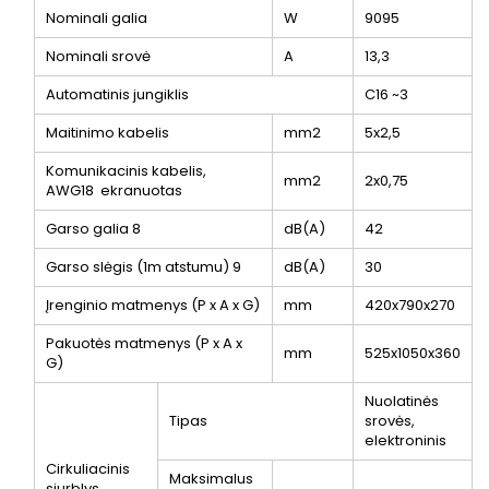
Nominali galia
W
9095
Nominali srovė
A
13,3
Automatinis jungiklis
C16 ~3
Maitinimo kabelis
mm2
5x2,5
Komunikacinis kabelis,
mm2
2x0,75
AWG18 ekranuotas
Garso galia
8
dB(A)
42
Garso slėgis (1m atstumu)
9
dB(A)
30
Įrenginio matmenys (P x A x G)
mm
420x790x270
Pakuotės matmenys (P x A x
mm
525x1050x360
G)
Nuolatinės
Tipas
srovės,
elektroninis
Cirkuliacinis
Maksimalus
siurblys