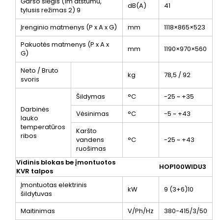
Garso slėgis (1m atstumu,
dB(A)
41
tylusis režimas 2)
9
Įrenginio matmenys (P x A x G)
mm
1118×865×523
Pakuotės matmenys (P x A x
mm
1190×970×560
G)
Neto / Bruto
kg
78,5 / 92
svoris
Šildymas
°C
-25 ~ +35
Darbinės
Vėsinimas
°C
-5 ~ +43
lauko
temperatūros
Karšto
ribos
vandens
°C
-25 ~ +43
ruošimas
Vidinis blokas be įmontuotos
HOP100WIDU3
KVR talpos
Įmontuotas elektrinis
kW
9 (3+6)
10
šildytuvas
Maitinimas
V/Ph/Hz
380-415/3/50