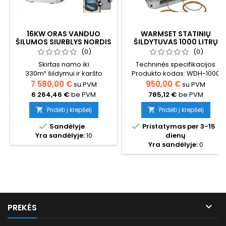
16KW ORAS VANDUO
WARMSET STATINIŲ
ŠILUMOS SIURBLYS NORDIS
ŠILDYTUVAS 1000 LITRŲ
OPTIMUS PRO SPLIT
TALPAI
(0)
(0)
(TRIFAZIS) KOMPLEKTAS SU
Skirtas namo iki
Techninės specifikacijos
BOILERIU 200 L.
330m² šildymui ir karšto
Produkto kodas: WDH-1000
vandens ruošimui (būtina
Maitinimo įtampa: 220 V
7 580,00 €
950,00 €
su PVM
su PVM
pasiskaičiuoti tikslų šilumos
Galia: 2x1000 W Termostatas:
6 264,46 €
be PVM
785,12 €
be PVM
poreikį namui) Šilumos
komplekte – 0–120 °C arba
siurblio komplektas su
0–150 °C Išorinės dangos
Pridėti į krepšelį
Pridėti į krepšelį


boileriuGalimas pasirinkimas
medžiaga: nailonas Vidinės


Sandėlyje
Pristatymas per 3-15
su boileriu ir montavimo
dangos medžiaga: silikoninė
Yra sandėlyje:
10
dienų
darbais Montavimas
stiklo audinio izoliacija
Yra sandėlyje:
0
atliekamas nuo 5 iki 30 dienų
Matmenys: aukštis 1000 mm ×
nuo pirkimo datos Užsisakius
Ø 4440 mm Apsaugos klasė:
montavimo paslaugą,
IP40 Maitinimo laidas („Cold
daugiau jokių papildomų ar
tail“): silikoninis, 3 m
nenumatytų išlaidų, tik...

PREKĖS