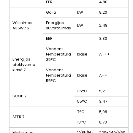
EER
4,80
Galia
kW
8,20
Vėsinimas
Energijos
kW
2,48
A35W7
6
suvartojimas
EER
3,30
Vandens
temperatūra
klasė
A+++
Energijos
35°C
efektyvumo
klasė
7
Vandens
temperatūra
klasė
A++
55°C
35°C
5,2
SCOP
7
55°C
3,47
7°C
5,98
SEER
7
18°C
8,78
Maitinimas
V/Ph/Hz
220-240/1/50