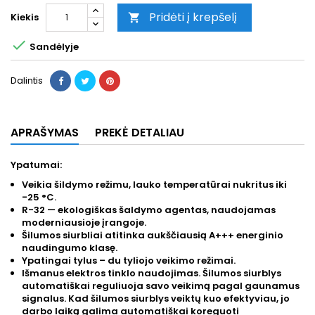
Pridėti į krepšelį
Kiekis


Sandėlyje
Dalintis
APRAŠYMAS
PREKĖ DETALIAU
Ypatumai:
Veikia šildymo režimu, lauko temperatūrai nukritus iki
-25 °C.
R-32 — ekologiškas šaldymo agentas, naudojamas
moderniausioje įrangoje.
Šilumos siurbliai atitinka aukščiausią A+++ energinio
naudingumo klasę.
Ypatingai tylus – du tyliojo veikimo režimai.
Išmanus elektros tinklo naudojimas. Šilumos siurblys
automatiškai reguliuoja savo veikimą pagal gaunamus
signalus. Kad šilumos siurblys veiktų kuo efektyviau, jo
darbo laiką galima automatiškai koreguoti