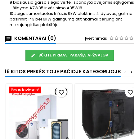
9
Didžiausia garso slėgio vertė, išbandyta dvejomis sąlygomis
- šildymo A7W35 ir vėsinimo A35W18.
10
Jeigu sumontuotas trifazis 9kW elektrinis šildytuvas, galima
pasirinkti ir 3 bei 6kW galingumą atitinkamai perjungiant
mikrojungiklius plokštėje .
KOMENTARAI (0)
Įvertinimas
BŪKITE PIRMAS, PARAŠĘS APŽVALGĄ
16 KITOS PREKĖS TOJE PAČIOJE KATEGORIJOJE:
<
>
Išpardavimas!
favorite_border
favorite_border