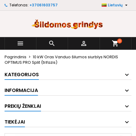

Telefonas:
+37061603757
Lietuvių
×
×
×
My wishlists
Sukurti pageidavimų sąrašą
Prisijungti
Create new list
add_circle_outline
Norėdami išsaugoti prekes savo pageidavimų
Pageidavimų sąrašo pavadinimas
sąraše, turite būti prisijungę.
0



shopping_cart
Atšaukti
Prisijungti
Pagrindinis
10 kW Oras Vanduo šilumos siurblys NORDIS
Atšaukti
Sukurti pageidavimų sąrašą
OPTIMUS PRO Split (trifazis)
KATEGORIJOS
INFORMACIJA
PREKIŲ ŽENKLAI
TIEKĖJAI