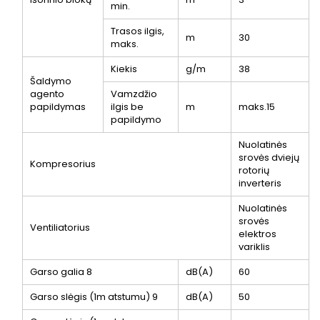
min.
Trasos ilgis,
m
30
maks.
Kiekis
g/m
38
Šaldymo
agento
Vamzdžio
papildymas
ilgis be
m
maks.15
papildymo
Nuolatinės
srovės dviejų
Kompresorius
rotorių
inverteris
Nuolatinės
srovės
Ventiliatorius
elektros
variklis
Garso galia
8
dB(A)
60
Garso slėgis (1m atstumu)
9
dB(A)
50