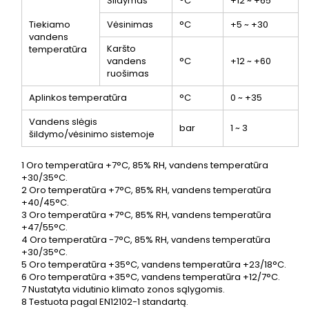
Šildymas
°C
+12 ~ +65
Tiekiamo
Vėsinimas
°C
+5 ~ +30
vandens
Karšto
temperatūra
vandens
°C
+12 ~ +60
ruošimas
Aplinkos temperatūra
°C
0 ~ +35
Vandens slėgis
bar
1 ~ 3
šildymo/vėsinimo sistemoje
1
Oro temperatūra +7°C, 85% RH, vandens temperatūra
+30/35°C.
2
Oro temperatūra +7°C, 85% RH, vandens temperatūra
+40/45°C.
3
Oro temperatūra +7°C, 85% RH, vandens temperatūra
+47/55°C.
4
Oro temperatūra -7°C, 85% RH, vandens temperatūra
+30/35°C.
5
Oro temperatūra +35°C, vandens temperatūra +23/18°C.
6
Oro temperatūra +35°C, vandens temperatūra +12/7°C.
7
Nustatyta vidutinio klimato zonos sąlygomis.
8
Testuota pagal EN12102-1 standartą.