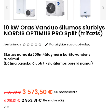


10 kW Oras Vanduo šilumos siurblys
NORDIS OPTIMUS PRO Split (trifazis)
Įvertinimas
Parašykite savo apžvalgą
Skirtas namo iki 200m² šildymui ir karšto vandens
ruošimui
(būtina pasiskaičiuoti tikslų šilumos poreikį namui)
3 573,50 €
Su mokesčiais
5 105,00 €
2 953,31 €
Be mokesčių
4 219,01 €
2-5