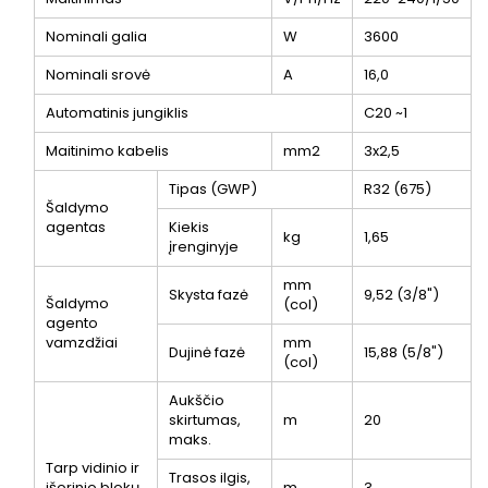
Nominali galia
W
3600
Nominali srovė
A
16,0
Automatinis jungiklis
C20 ~1
Maitinimo kabelis
mm2
3x2,5
Tipas (GWP)
R32 (675)
Šaldymo
agentas
Kiekis
kg
1,65
įrenginyje
mm
Skysta fazė
9,52 (3/8")
Šaldymo
(col)
agento
vamzdžiai
mm
Dujinė fazė
15,88 (5/8")
(col)
Aukščio
skirtumas,
m
20
maks.
Tarp vidinio ir
Trasos ilgis,
išorinio blokų
m
3