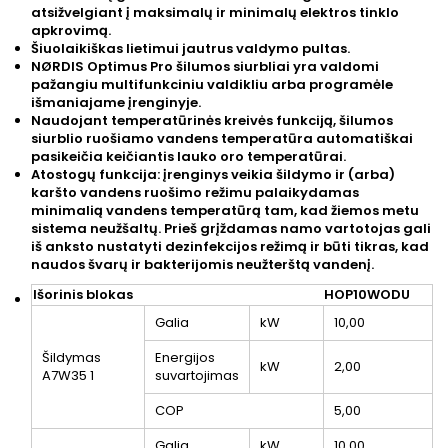
atsižvelgiant į maksimalų ir minimalų elektros tinklo
apkrovimą.
Šiuolaikiškas lietimui jautrus valdymo pultas.
NØRDIS Optimus Pro šilumos siurbliai yra valdomi
pažangiu multifunkciniu valdikliu arba programėle
išmaniajame įrenginyje.
Naudojant temperatūrinės kreivės funkciją, šilumos
siurblio ruošiamo vandens temperatūra automatiškai
pasikeičia keičiantis lauko oro temperatūrai.
Atostogų funkcija: įrenginys veikia šildymo ir (arba)
karšto vandens ruošimo režimu palaikydamas
minimalią vandens temperatūrą tam, kad žiemos metu
sistema neužšaltų. Prieš grįždamas namo vartotojas gali
iš anksto nustatyti dezinfekcijos režimą ir būti tikras, kad
naudos švarų ir bakterijomis neužterštą vandenį.
Išorinis blokas
HOP10WODU
Galia
kW
10,00
Šildymas
Energijos
kW
2,00
A7W35
1
suvartojimas
COP
5,00
Galia
kW
10,00