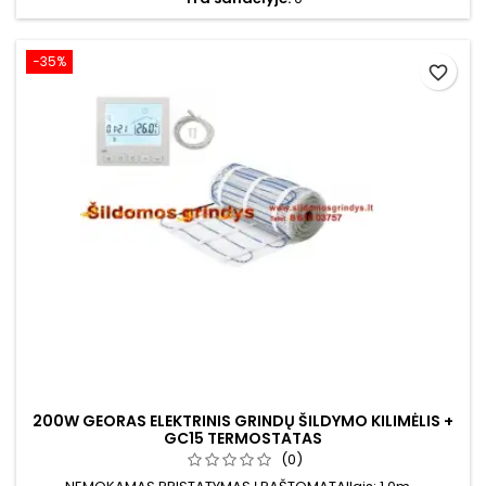
−35%
favorite_border
200W GEORAS ELEKTRINIS GRINDŲ ŠILDYMO KILIMĖLIS +
GC15 TERMOSTATAS
(0)