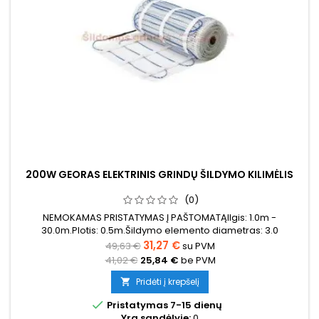
200W GEORAS ELEKTRINIS GRINDŲ ŠILDYMO KILIMĖLIS
(0)
NEMOKAMAS PRISTATYMAS Į PAŠTOMATĄIlgis: 1.0m -
30.0m.Plotis: 0.5m.Šildymo elemento diametras: 3.0
mmBendras storis su tinkleliu 3.8 mmGalia: 200W/m²
31,27 €
49,63 €
su PVM
Garantija: 12 metųKabelis: Dvigubo laidininko
41,02 €
25,84 €
be PVM
Pridėti į krepšelį


Pristatymas 7-15 dienų
Yra sandėlyje:
0