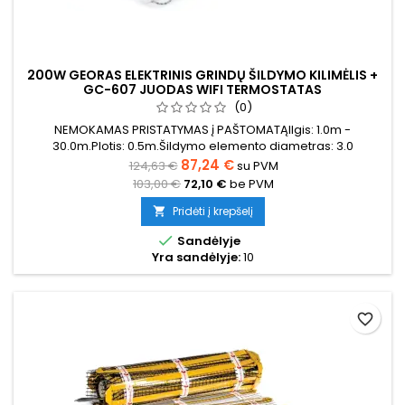
200W GEORAS ELEKTRINIS GRINDŲ ŠILDYMO KILIMĖLIS +
GC-607 JUODAS WIFI TERMOSTATAS
(0)
NEMOKAMAS PRISTATYMAS į PAŠTOMATĄIlgis: 1.0m -
30.0m.Plotis: 0.5m.Šildymo elemento diametras: 3.0
mmBendras storis su tinkleliu 3.8 mmGalia:200W/m²Kilimėlis
87,24 €
124,63 €
su PVM
gali būti įvairių spalvų (mėlyna, žalia, raudona) Garantija: 12
103,00 €
72,10 €
be PVM
metųKabelis: Dvigubo laidininko
Pridėti į krepšelį


Sandėlyje
Yra sandėlyje:
10
favorite_border