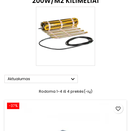
200W/M2 KILIMĖLIAI

Aktualumas
Rodoma 1-4 iš 4 prekės(-ių)
−37%
favorite_border