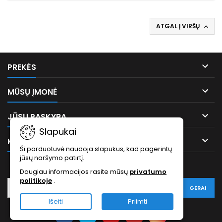
ATGAL Į VIRŠŲ


PREKĖS

MŪSŲ ĮMONĖ

JŪSŲ PASKYRA
Slapukai

KONTAKTAI
Ši parduotuvė naudoja slapukus, kad pagerintų
jūsų naršymo patirtį.
NAUJĖLAIŠKIS
Daugiau informacijos rasite mūsų
privatumo
politikoje
.
Išeiti
Priimti