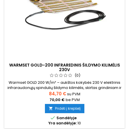
WARMSET GOLD-200 INFRAREDINIS ŠILDYMO KILIMĖLIS
230V
(0)
Warmset GOLD 200 W/m² – aukštos kokybės 230 V elektrinis
infraraudonųjų spindulių šildymo kilimėlis, skirtas grindiniam ir
sieniniam šildymui (pvz., vonios kambariuose, drėgnose
84,70 €
su PVM
zonose ar vietose, kur reikalingas greitesnis įšilimas). Kilimėlis
70,00 €
be PVM
montuojamas į plytelių klijų arba ploną išlyginamąjį sluoksnį
po plytelėmis / akmens masės danga grindyse arba...
Pridėti į krepšelį


Sandėlyje
Yra sandėlyje:
10