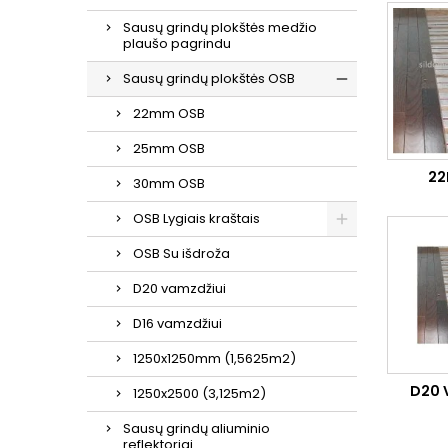
Sausų grindų plokštės medžio
plaušo pagrindu
Sausų grindų plokštės OSB
22mm OSB
25mm OSB
22
30mm OSB
OSB Lygiais kraštais
OSB Su išdroža
D20 vamzdžiui
D16 vamzdžiui
1250x1250mm (1,5625m2)
D20 
1250x2500 (3,125m2)
Sausų grindų aliuminio
reflektoriai