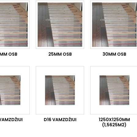
MM OSB
25MM OSB
30MM OSB
VAMZDŽIUI
D16 VAMZDŽIUI
1250X1250MM
(1,5625M2)