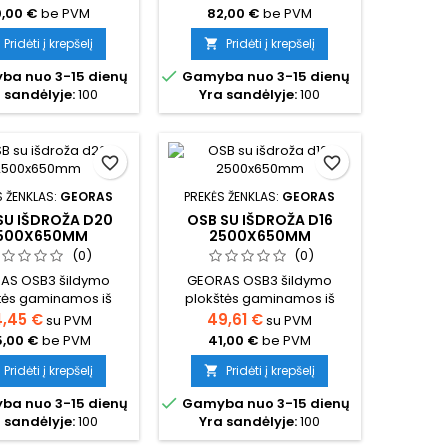
iuminio šilumos
aliuminio šilumos
,00 €
be PVM
82,00 €
be PVM
tymo reflektoriais,
paskirstymo reflektoriais,
a Ø16 mm grindinio
skirta Ø16 mm grindinio
Pridėti į krepšelį
Pridėti į krepšelį

 vamzdžiui. Idealiai
šildymo vamzdžiui. Idealiai

a nuo 3-15 dienų
Gamyba nuo 3-15 dienų
ka karkasiniams
tinka karkasiniams
 sandėlyje:
100
Yra sandėlyje:
100
s, renovacijai ir
namams, renovacijai ir
ams, kuriuose nėra
objektams, kuriuose nėra
ės įrengti betoninių
galimybės įrengti betoninių
ų. Užtikrina tolygų
grindų. Užtikrina tolygų
favorite_border
favorite_border
 paskirstymą, greitą
šilumos paskirstymą, greitą
emos reakciją ir
sistemos reakciją ir
S ŽENKLAS:
GEORAS
PREKĖS ŽENKLAS:
GEORAS
stą montavimą....
paprastą montavimą....
SU IŠDROŽA D20
OSB SU IŠDROŽA D16
500X650MM
2500X650MM
(0)
(0)
AS OSB3 šildymo
GEORAS OSB3 šildymo
tės gaminamos iš
plokštės gaminamos iš
s kokybės drėgmei
aukštos kokybės drėgmei
,45 €
49,61 €
su PVM
su PVM
ių OSB3 plokščių ir
atsparių OSB3 plokščių ir
,00 €
be PVM
41,00 €
be PVM
s sausoms vandeniu
skirtos sausoms vandeniu
 grindų sistemoms.
šildomų grindų sistemoms.
Pridėti į krepšelį
Pridėti į krepšelį

plokštės gaminamos
Visos plokštės gaminamos

a nuo 3-15 dienų
Gamyba nuo 3-15 dienų
roža iš visų keturių
su išdroža iš visų keturių
 sandėlyje:
100
Yra sandėlyje:
100
 kuri užtikrina tikslų
kraštų, kuri užtikrina tikslų
ų sujungimą, didesnį
plokščių sujungimą, didesnį