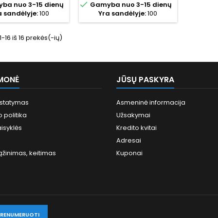

ba nuo 3-15 dienų
Gamyba nuo 3-15 dienų
ka karkasiniams
tinka karkasiniams
grindų 
a sandėlyje:
100
Yra sandėlyje:
100
s, renovacijai ir
namams, renovacijai ir
ir pap
ams, kuriuose nėra
objektams, kuriuose nėra
ės įrengti betoninių
galimybės įrengti betoninių
16 iš 16 prekės(-ių)
ų. Užtikrina tolygų
grindų. Užtikrina tolygų
 paskirstymą, greitą
šilumos paskirstymą, greitą
temos reakciją ir
sistemos reakciją ir
stą montavimą....
paprastą montavimą....
MONĖ
JŪSŲ PASKYRA
istatymas
Asmeninė informacija
 politika
Užsakymai
aisyklės
Kredito kvitai
S
Adresai
ąžinimas, keitimas
Kuponai