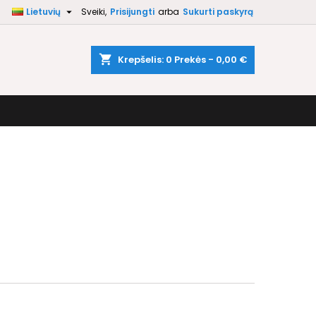

Lietuvių
Sveiki,
Prisijungti
arba
Sukurti paskyrą
×
×
×
×
shopping_cart
Krepšelis:
0
Prekės - 0,00 €
)
i
ą