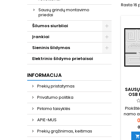
Rasta 16 
Sausų grindų montavimo
priedai
Šilumos siurbliai
Įrankiai
Sieninis šildymas
Elektrinio šildymo prietaisai
INFORMACIJA
Prekių pristatymas
SAUSŲ
OSB 
Privatumo politika
Plokšt
Pirkimo taisyklės
namo ar
proje
APIE-MUS
0
paga
0
išpj
Prekių grąžinimas, keitimas
alium
