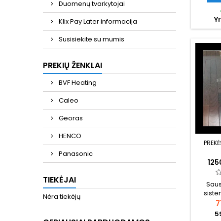
Plokštė
Duomenų tvarkytojai
paruoš
Yr
praėjim
Klix Pay Later informacija
p
kole
Susisiekite su mumis
vadova
sukloj
PREKIŲ ŽENKLAI
vedž
ner
BVF Heating
Caleo
Georas
HENCO
PREKĖ
Panasonic
12
SAUSŲ
PLOKŠ
TIEKĖJAI
Saus
ŠILU
siste
REFLE
Nėra tiekėjų
OSB
7
al
5
paskir