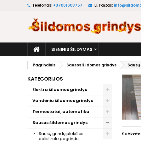
Telefonas:
+37061603757
El. Paštas:
info@sildomo
M
(
S
P
add_circle_outline
((
No
Pa
pri
SIENINIS ŠILDYMAS
Pagrindinis
Sausos šildomos grindys
Sausų 
KATEGORIJOS
Elektra šildomos grindys
Vandeniu šildomos grindys
Termostatai, automatika
Sausos šildomos grindys
Sausų grindų plokštės
Subkate
polistirolo pagrindu