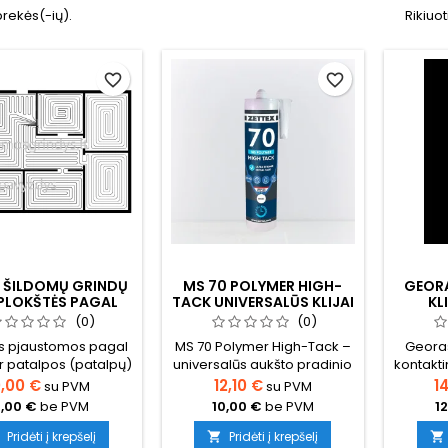
prekės(-ių).
Rikiuot
favorite_border
favorite_border
 ŠILDOMŲ GRINDŲ
MS 70 POLYMER HIGH-
GEORA
PLOKŠTĖS PAGAL
TACK UNIVERSALŪS KLIJAI
KL
UŽSAKYMĄ
290 ML
(0)
(0)
ės pjaustomos pagal
MS 70 Polymer High-Tack –
Geora
 patalpos (patalpų)
universalūs aukšto pradinio
kontaktin
ktą Siūlomos spec.
sukibimo montavimo klijai,
500 ml 
,00 €
12,10 €
1
su PVM
su PVM
l namo matmenis
pasižymintys išskirtiniu
kokybės
,00 €
be PVM
10,00 €
be PVM
1
autos plokštės su
sukibimu su beveik visais
skirti EP
inio reflektoriais.
statybiniais paviršiais.
putplas
Pridėti į krepšelį
Pridėti į krepšelį

