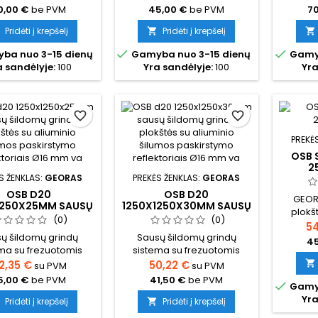
iuminio šilumos
aliuminio šilumos
al
0,00 €
be PVM
45,00 €
be PVM
70
stymo reflektoriais,
paskirstymo reflektoriais,
paskirs
a Ø16 mm grindinio
skirta Ø16 mm grindinio
skirt
Pridėti į krepšelį
Pridėti į krepšelį


 vamzdžiui. Idealiai
šildymo vamzdžiui. Idealiai
šildymo


ba nuo 3-15 dienų
Gamyba nuo 3-15 dienų
Gamyb
ka karkasiniams
tinka karkasiniams
tin
a sandėlyje:
100
Yra sandėlyje:
100
Yra
s, renovacijai ir
namams, renovacijai ir
namam
ams, kuriuose nėra
objektams, kuriuose nėra
objekt
ės įrengti betoninių
galimybės įrengti betoninių
galimyb
ų. Užtikrina tolygų
grindų. Užtikrina tolygų
grind
favorite_border
favorite_border
 paskirstymą, greitą
šilumos paskirstymą, greitą
šilumos
temos reakciją ir
sistemos reakciją ir
sist
PREKĖ
stą montavimą....
paprastą montavimą....
papra
OSB 
2
S ŽENKLAS:
GEORAS
PREKĖS ŽENKLAS:
GEORAS
OSB D20
OSB D20
GEOR
1250X25MM SAUSŲ
1250X1250X30MM SAUSŲ
plokš
LDOMŲ GRINDŲ
ŠILDOMŲ GRINDŲ
(0)
(0)
aukšto
54
TĖS SU ALIUMINIO
PLOKŠTĖS SU ALIUMINIO
ų šildomų grindų
Sausų šildomų grindų
atspar
MOS PASKIRSTYMO
ŠILUMOS PASKIRSTYMO
45
ma su frezuotomis
sistema su frezuotomis
skirto
KTORIAIS Ø16 MM
REFLEKTORIAIS Ø16 MM
VA
VA
-3 plokštėmis ir
OSB-3 plokštėmis ir
šildomų
2,35 €
50,22 €

su PVM
su PVM
iuminio šilumos
aliuminio šilumos
Visos 
5,00 €
be PVM
41,50 €
be PVM

Gamyb
stymo reflektoriais,
paskirstymo reflektoriais,
su išd
Yra
a Ø16 mm grindinio
skirta Ø16 mm grindinio
kraštų,
Pridėti į krepšelį
Pridėti į krepšelį

 vamzdžiui. Idealiai
šildymo vamzdžiui. Idealiai
plokšči