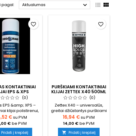



i pagal:
Aktualumas
favorite_border
favorite_border
S KONTAKTINIAI
PURŠKIAMI KONTAKTINIAI
IJAI EPS & XPS
KLIJAI ZETTEX X40 500ML
(0)
(0)
s EPS &amp; XPS –
Zettex X40 – universalūs,
iai klijai polistirenui,
greitai džiūstantys purškiami
„Georas “ – aukštos
kontaktiniai klijai, skirti
4,52 €
16,94 €
su PVM
su PVM
 kontaktiniai klijai,
profesionaliam įvairių
2,00 €
be PVM
14,00 €
be PVM
S ir XPS polistireninio
statybinių ir apdailos
čio klijavimui. Tinka
medžiagų klijavimui. Ypač
Pridėti į krepšelį
Pridėti į krepšelį
