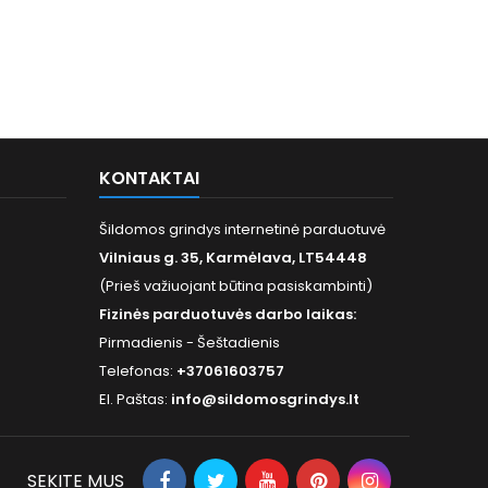
pagrindo stabilumą
grindų pagrindo stabilumą
rastesnį montavimą
ir paprastesnį montavimą
KONTAKTAI
Šildomos grindys internetinė parduotuvė
Vilniaus g. 35, Karmėlava, LT54448
(Prieš važiuojant būtina pasiskambinti)
Fizinės parduotuvės darbo laikas:
Pirmadienis - Šeštadienis
Telefonas:
+37061603757
El. Paštas:
info@sildomosgrindys.lt
SEKITE MUS