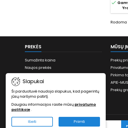

Gamy
tin
Yr
namam
objekt
galimyb
Rodoma 1-
grind
šilumos
sis
papra
PREKĖS
MŪSŲ Į
Sumažinta kaina
Prekių pr
Naujos prekės
Privatumo
Perkamiausios prekės
Pirkimo t
Slapukai
Svetainės žemėlapis
APIE-MU
Prekių gr
Ši parduotuvė naudoja slapukus, kad pagerintų
jūsų naršymo patirtį.
Daugiau informacijos rasite mūsų
privatumo
politikoje
.
Išeiti
Priimti
NAUJĖLAIŠKIS