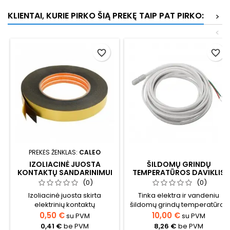
daugiau jokių papildomų ar
daugiau jokių papildomų ar
KLIENTAI, KURIE PIRKO ŠIĄ PREKĘ TAIP PAT PIRKO:
nenumatytų išlaidų, tik...
nenumatytų išlaidų, tik...
>
<
favorite_border
favorite_border
PREKĖS ŽENKLAS:
CALEO
IZOLIACINĖ JUOSTA
ŠILDOMŲ GRINDŲ
KONTAKTŲ SANDARINIMUI
TEMPERATŪROS DAVIKLIS
8 CM
(0)
(0)
Izoliacinė juosta skirta
Tinka elektra ir vandeniu
elektrinių kontaktų
šildomų grindų temperatūros
sandarinimui.Pilnas rulonas
matavimui.Varža 10 [kΩ] Ilgis
0,50 €
10,00 €
su PVM
su PVM
40 metrųGalima atkirpti
3 metrai
0,41 €
be PVM
8,26 €
be PVM