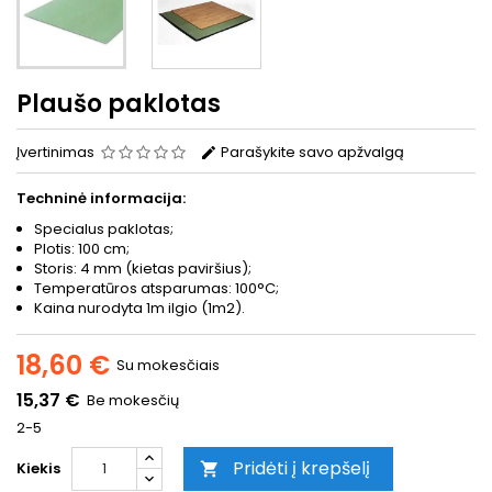
Plaušo paklotas
Įvertinimas
Parašykite savo apžvalgą
Techninė informacija:
Specialus paklotas;
Plotis: 100 cm;
Storis: 4 mm (kietas paviršius);
Temperatūros atsparumas: 100°C;
Kaina nurodyta 1m ilgio (1m2).
18,60 €
Su mokesčiais
15,37 €
Be mokesčių
2-5
Pridėti į krepšelį
Kiekis
