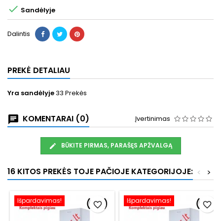

Sandėlyje
Dalintis
PREKĖ DETALIAU
Yra sandėlyje
33 Prekės
KOMENTARAI (0)
Įvertinimas
BŪKITE PIRMAS, PARAŠĘS APŽVALGĄ
16 KITOS PREKĖS TOJE PAČIOJE KATEGORIJOJE:
<
>
Išpardavimas!
Išpardavimas!
favorite_border
favorite_border