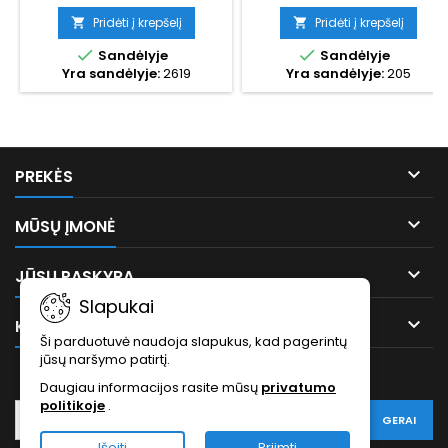
mažesnius ilgiusKilmės šalis:
Pietų Korėja1 vnt - 8 cm8 cm
Pridėti į krepšelį
Pridėti į krepšelį


yra idealus izoliacijos ilgis


Sandėlyje
Sandėlyje
vieno kontakto saugiam
Yra sandėlyje:
2619
Yra sandėlyje:
205
užsandarinimui.Vienai
plėvelės juostai reikalingi 4
vienetai izoliacijos.

PREKĖS

MŪSŲ ĮMONĖ

JŪSŲ PASKYRA
Slapukai

KONTAKTAI
Ši parduotuvė naudoja slapukus, kad pagerintų
jūsų naršymo patirtį.
NAUJĖLAIŠKIS
Daugiau informacijos rasite mūsų
privatumo
politikoje
.
Išeiti
Priimti