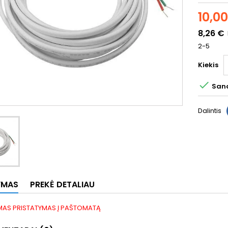
10,0
8,26 €
2-5
Kiekis

Sand
Dalintis
YMAS
PREKĖ DETALIAU
AS PRISTATYMAS Į PAŠTOMATĄ