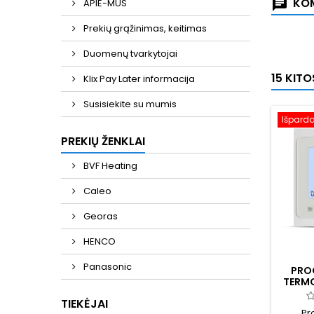
KOM
APIE-MUS
Prekių grąžinimas, keitimas
Duomenų tvarkytojai
15 KIT
Klix Pay Later informacija
Susisiekite su mumis
Išpard
PREKIŲ ŽENKLAI
BVF Heating
Caleo
Georas
HENCO
Panasonic
PRO
TERM
TIEKĖJAI
Pr