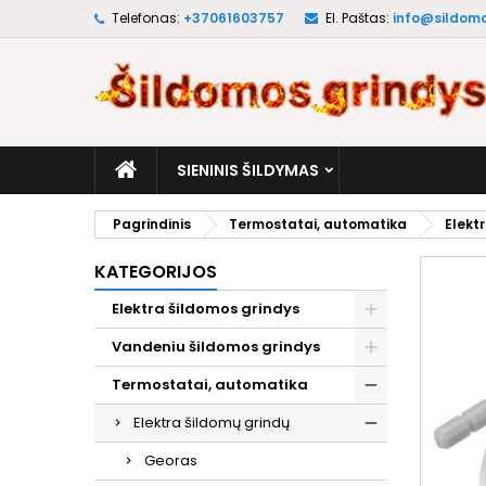
Telefonas:
+37061603757
El. Paštas:
info@sildomo
M
S
P
add_circle_outline
No
Pa
pri
SIENINIS ŠILDYMAS
Pagrindinis
Termostatai, automatika
Elekt
KATEGORIJOS
Elektra šildomos grindys
Vandeniu šildomos grindys
Termostatai, automatika
Elektra šildomų grindų
Georas