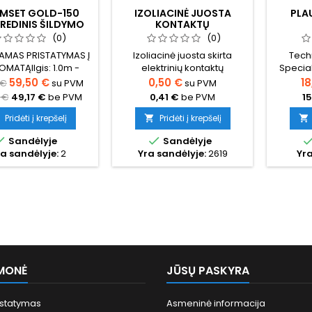
MSET GOLD-150
IZOLIACINĖ JUOSTA
PLA
REDINIS ŠILDYMO
KONTAKTŲ
KILIMĖLIS
SANDARINIMUI 8 CM
(0)
(0)
MAS PRISTATYMAS Į
Izoliacinė juosta skirta
Techn
MATĄIlgis: 1.0m -
elektrinių kontaktų
Special
0m. Plotis: 0.5m
sandarinimui.Pilnas rulonas
100 cm; 
59,50 €
0,50 €
18
 €
su PVM
su PVM
ras: 3.0 mm Galia:
40 metrųGalima atkirpti
pavirš
 €
49,17 €
be PVM
0,41 €
be PVM
15
150W/m²
mažesnius ilgiusKilmės šalis:
atspar
Pietų Korėja1 vnt - 8 cm8 cm
nurody
Pridėti į krepšelį
Pridėti į krepšelį


yra idealus izoliacijos ilgis


Sandėlyje
Sandėlyje
vieno kontakto saugiam
a sandėlyje:
2
Yra sandėlyje:
2619
Yra
užsandarinimui.Vienai
plėvelės juostai reikalingi 4
vienetai izoliacijos.
MONĖ
JŪSŲ PASKYRA
istatymas
Asmeninė informacija