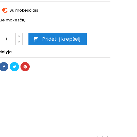
0 €
Su mokesčiais
Be mokesčių
Pridėti į krepšelį

ėlyje