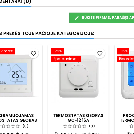
ENTARAI (0)
BŪKITE PIRMAS, PARAŠĘS 
OS PREKĖS TOJE PAČIOJE KATEGORIJOJE:
avimas!
−25%
−15%
favorite_border
favorite_border
Išpardavimas!
Išparda
GRAMUOJAMAS
TERMOSTATAS GEORAS
PRO
OSTATAS GEORAS
GC-12 16A
TERMO
GC-16
(0)
(0)
ogramuojamas
Termostatas vandeniu ir
Pr