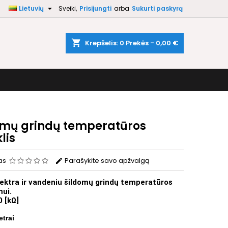

Lietuvių
Sveiki,
Prisijungti
arba
Sukurti paskyrą
×
×
×
shopping_cart
Krepšelis:
0
Prekės - 0,00 €
i
ą
omų grindų temperatūros
lis
as
Parašykite savo apžvalgą
lektra ir vandeniu šildomų grindų temperatūros
ui.
10
[kΩ]
etrai