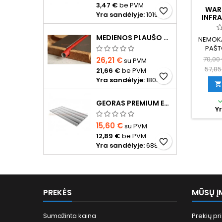
3,47 €
be PVM
WAR
favorite_border
Yra sandėlyje:
1019
INFRA
MEDIENOS PLAUŠO PLOKŠTĖ D16 VAMZDŽIUI 20CM TARPU, 1200X600X24MM SU ALIUMINIO REFLEKTORIUMI
NEMOKA
PAŠTO
28.
70,00
26,21 €
su PVM
Diamet
57,85
21,66 €
be PVM
favorite_border
Yra sandėlyje:
1808

GEORAS PREMIUM EPS400 20 MM SU ALIUMINIO FOLIJA
Yr
15,60 €
su PVM
12,89 €
be PVM
favorite_border
Yra sandėlyje:
688
PREKĖS
MŪSŲ Į
Sumažinta kaina
Prekių pr