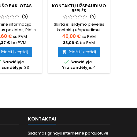
UŠO PAKLOTAS
KONTAKTŲ UŽSPAUDIMO
100W GE
REPLĖS
GRI
(0)
(0)
inė informacija:
Skirta el. šildymo plėvelės
NEMOKAM
us paklotas; Plotis:
kontaktų užspaudimui.
PAŠTOM
Storis: 4 mm (kietas
30.0m.Pl
,60 €
40,00 €
su PVM
su PVM
59,42 
ius); Temperatūros
elemen
,37 €
be PVM
33,06 €
be PVM
49,11 
umas: 100°C; Kaina
mmBen
ta 1m ilgio (1m2).
tinkl
Pridėti į krepšelį
Pridėti į krepšelį


100W/



Sandėlyje
Sandėlyje
Pr
metųK
 sandėlyje:
33
Yra sandėlyje:
4
Yra
KONTAKTAI
Šildomos grindys internetinė parduotuvė