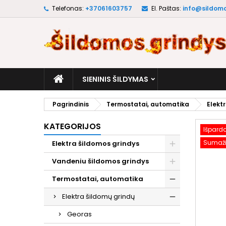
Telefonas:
+37061603757
El. Paštas:
info@sildomo
M
S
P
add_circle_outline
No
Pa
pri
SIENINIS ŠILDYMAS
Pagrindinis
Termostatai, automatika
Elekt
KATEGORIJOS
Išpard
Sumaži
Elektra šildomos grindys
Vandeniu šildomos grindys
Termostatai, automatika
Elektra šildomų grindų
Georas