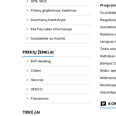
APIE-MUS
Program
Prekių grąžinimas, keitimas
Su patalp
Duomenų tvarkytojai
Reguliuo
Savaitin
Klix Pay Later informacija
Rankinis 
Susisiekite su mumis
Lengvas 
Tinka vi
PREKIŲ ŽENKLAI
Nutrūkus 
BVF Heating
Įtampa 
Caleo
Maks. ap
Matmeny
Georas
Montuojan
HENCO
Garantij
Panasonic
KOM
TIEKĖJAI