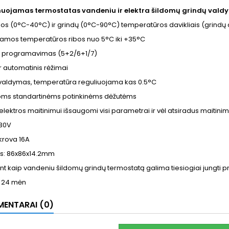
uojamas termostatas
vandeniu
ir elektra šildomų grindų vald
os (0°C-40°C) ir grindų (0°C-90°C) temperatūros davikliais (grindų 
jamos temperatūros ribos nuo 5°C iki +35°C
is programavimas (5+2/6+1/7)
ir automatinis rėžimai
valdymas, temperatūra reguliuojama kas 0.5°C
soms standartinėms potinkinėms dėžutėms
elektros maitinimui išsaugomi visi parametrai ir vėl atsiradus maitinim
230V
krova 16A
s: 86x86x14.2mm
t kaip vandeniu šildomų grindų termostatą galima tiesiogiai jungti pri
a 24 mėn
ENTARAI (0)