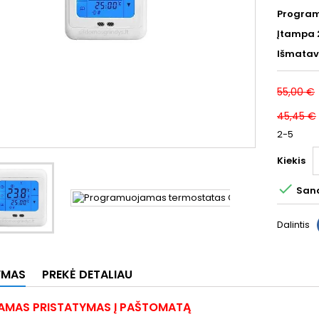
Program
Įtampa 
Išmatav
55,00 €
45,45 €
2-5
Kiekis

Sand
Dalintis
YMAS
PREKĖ DETALIAU
MAS PRISTATYMAS Į PAŠTOMATĄ