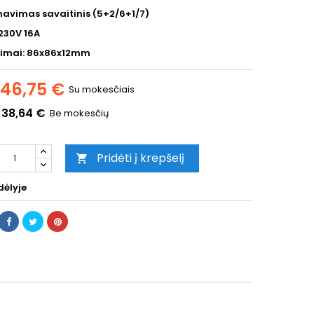
avimas savaitinis (5+2/6+1/7)
230V 16A
imai: 86x86x12mm
46,75 €
Su mokesčiais
38,64 €
Be mokesčių
Pridėti į krepšelį

ėlyje