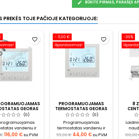
BŪKITE PIRMAS, PARAŠĘS 
OS PREKĖS TOJE PAČIOJE KATEGORIJOJE:
€
- 11,00 €
−30%
favorite_border
favorite_border
avimas!
Išpardavimas!
Išparda
PROGRAMUOJAMAS
PROGRAMUOJAMAS
8 
OSTATAS GEORAS
TERMOSTATAS GEORAS
CENT
GC-153 WIFI
GC-15
(0)
(0)
 programuojamas
Programuojamas
Laidini
statas vandeniu ir
termostatas vandeniu ir
naud
tra šildomų grindų
elektra šildomų grindų
šildy
116,00 €
44,00 €
 €
su PVM
55,00 €
su PVM
100,00