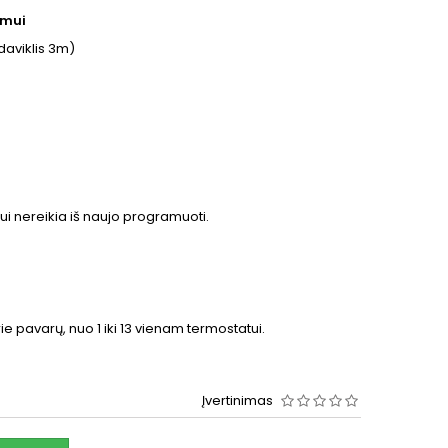
ymui
daviklis 3m)
ui nereikia iš naujo programuoti.
e pavarų, nuo 1 iki 13 vienam termostatui.
Įvertinimas