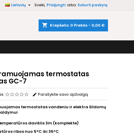

Lietuvių
Sveiki,
Prisijungti
arba
Sukurti paskyrą
×
×
×
shopping_cart
Krepšelis:
0
Prekės - 0,00 €
i
ą
ramuojamas termostatas
as GC-7
as
Parašykite savo apžvalgą
uojamas termostatas vandeniu ir elektra šildomų
valdymui
temperatūros daviklis 3m (komplekte)
tūros ribos nuo 5
°C
iki 35
°C