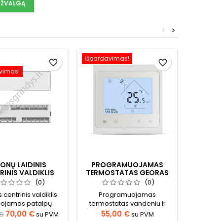
APŽVALGĄ
<
>
Išpardavimas!
- 30,00 
favorite_border
favorite_border
vimas!
Išparda
ZONŲ LAIDINIS
PROGRAMUOJAMAS
WIFI P
RINIS VALDIKLIS
TERMOSTATAS GEORAS
TERMO
GC-16
G
(0)
(0)
s centrinis valdiklis
Programuojamas
WiFi 
ojamas patalpų
termostatas vandeniu ir
termos
mo temperatūros
elektra šildomų grindų
elektr
70,00 €
55,00 €
 €
su PVM
su PVM
95,00 