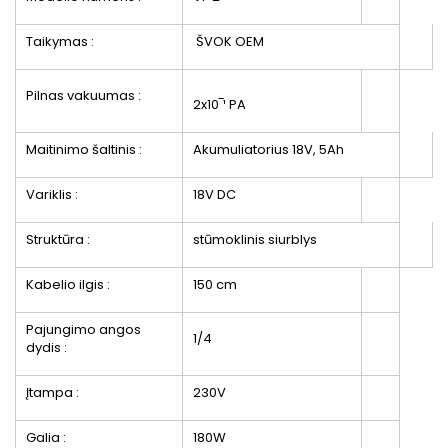
Taikymas :
ŠVOK OEM
Pilnas vakuumas :
2x10‾¹ PA
Maitinimo šaltinis :
Akumuliatorius 18V, 5Ah
Variklis :
18V DC
Struktūra :
stūmoklinis siurblys
Kabelio ilgis :
150 cm
Pajungimo angos
1/4
dydis :
Įtampa :
230V
Galia :
180W