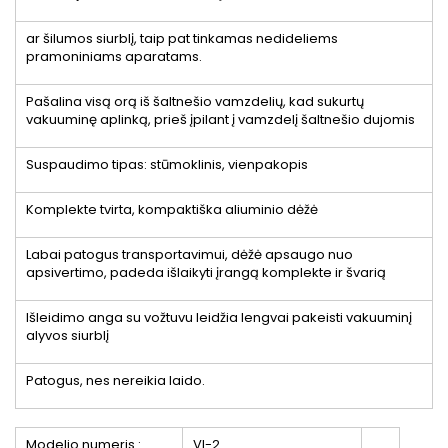
ar šilumos siurblį, taip pat tinkamas nedideliems
pramoniniams aparatams.
Pašalina visą orą iš šaltnešio vamzdelių, kad sukurtų
vakuuminę aplinką, prieš įpilant į vamzdelį šaltnešio dujomis
Suspaudimo tipas: stūmoklinis, vienpakopis
Komplekte tvirta, kompaktiška aliuminio dėžė
Labai patogus transportavimui, dėžė apsaugo nuo
apsivertimo, padeda išlaikyti įrangą komplekte ir švarią
Išleidimo anga su vožtuvu leidžia lengvai pakeisti vakuuminį
alyvos siurblį
Patogus, nes nereikia laido.
Modelio numeris :
VI-2