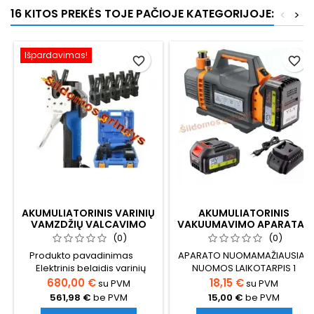
16 KITOS PREKĖS TOJE PAČIOJE KATEGORIJOJE:
<
>
Išpardavimas!
favorite_border
favorite_border
AKUMULIATORINIS VARINIŲ
AKUMULIATORINIS
VAMZDŽIŲ VALCAVIMO
VAKUUMAVIMO APARATAS
ĮRANKIS
VP-2 NUOMA
(0)
(0)
Produkto pavadinimas
APARATO NUOMAMAŽIAUSIAS
Elektrinis belaidis varinių
NUOMOS LAIKOTARPIS 1
vamzdžių valcavimo įrankis
PARAKANA 1 PARA 15,00 PLIUS
680,00 €
18,15 €
su PVM
su PVM
Modelio numeris VEF-
PVM, VISO 18,15
561,98 €
be PVM
15,00 €
be PVM
10 Galia 7,4 V
EURŲUŽSTATAS 150,00