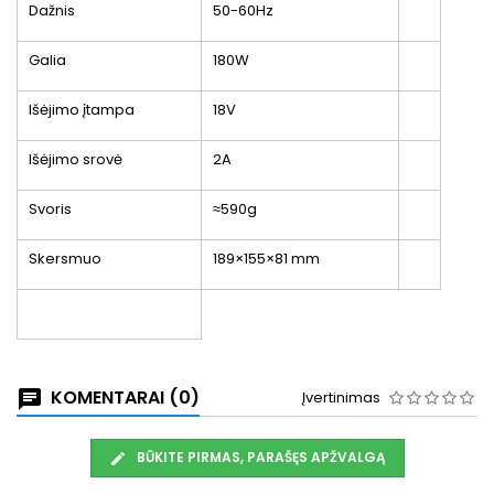
Dažnis
50-60Hz
Galia
180W
Išėjimo įtampa
18V
Išėjimo srovė
2A
Svoris
≈590g
Skersmuo
189×155×81 mm
KOMENTARAI (0)
Įvertinimas
BŪKITE PIRMAS, PARAŠĘS APŽVALGĄ