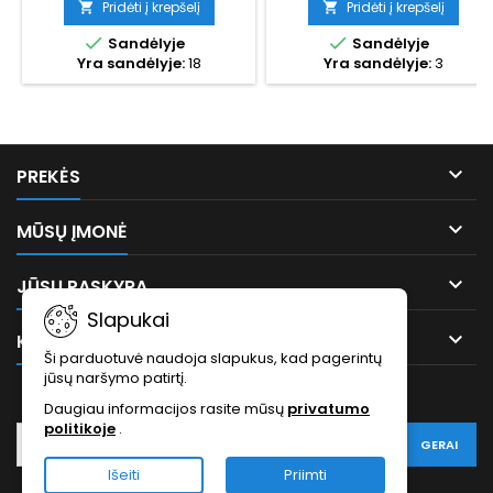
2,0 Ah ličio baterija Vardinė
EURŲPATOGUS, NES NEREIKIA
Pridėti į krepšelį
Pridėti į krepšelį


galia 60W
LAIDŲADRESAS: VILNIAUS G. 35,


Sandėlyje
Sandėlyje
Valcuojamų vamzdžių
KARMĖLAVA, KAUNO RAJ.
Yra sandėlyje:
18
Yra sandėlyje:
3
1/4", 3/8", 1/2", 5/8 "(16 mm),
3/4" skersmenys
Valcuojami vamzdžiai
Varinis...

PREKĖS

MŪSŲ ĮMONĖ

JŪSŲ PASKYRA
Slapukai

KONTAKTAI
Ši parduotuvė naudoja slapukus, kad pagerintų
jūsų naršymo patirtį.
NAUJĖLAIŠKIS
Daugiau informacijos rasite mūsų
privatumo
politikoje
.
Išeiti
Priimti