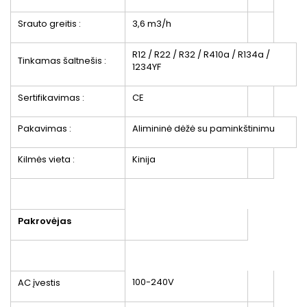
Srauto greitis :
3,6 m3/h
R12 / R22 / R32 / R410a / R134a /
Tinkamas šaltnešis :
1234YF
Sertifikavimas :
CE
Pakavimas :
Alimininė dėžė su paminkštinimu
Kilmės vieta :
Kinija
Pakrovėjas
100-240V
AC įvestis