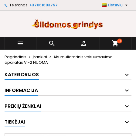

Telefonas:
+37061603757
Lietuvių
×
×
×
My wishlists
Sukurti pageidavimų sąrašą
Prisijungti
Create new list
add_circle_outline
Norėdami išsaugoti prekes savo pageidavimų
Pageidavimų sąrašo pavadinimas
sąraše, turite būti prisijungę.
0



shopping_cart
Atšaukti
Prisijungti
Pagrindinis
Įrankiai
Akumuliatorinis vakuumavimo
Atšaukti
Sukurti pageidavimų sąrašą
aparatas VI-2 NUOMA
KATEGORIJOS
INFORMACIJA
PREKIŲ ŽENKLAI
TIEKĖJAI