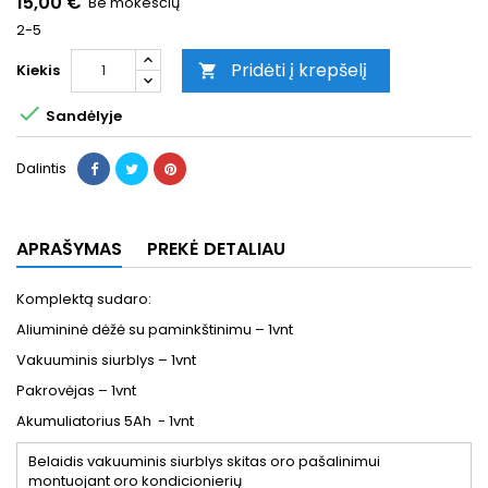
15,00 €
Be mokesčių
2-5
Pridėti į krepšelį
Kiekis


Sandėlyje
Dalintis
APRAŠYMAS
PREKĖ DETALIAU
Komplektą sudaro:
Aliumininė dėžė su paminkštinimu – 1vnt
Vakuuminis siurblys – 1vnt
Pakrovėjas – 1vnt
Akumuliatorius 5Ah
- 1vnt
Belaidis vakuuminis siurblys skitas oro pašalinimui
montuojant oro kondicionierių