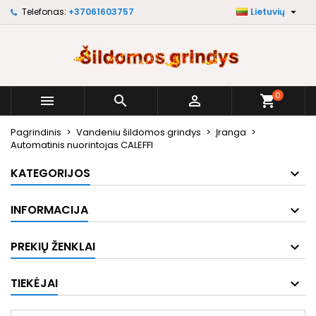

Telefonas:
+37061603757
Lietuvių
×
×
×
My wishlists
Sukurti pageidavimų sąrašą
Prisijungti
Create new list
add_circle_outline
Norėdami išsaugoti prekes savo pageidavimų
Pageidavimų sąrašo pavadinimas
sąraše, turite būti prisijungę.
0



shopping_cart
Atšaukti
Prisijungti
Pagrindinis
Vandeniu šildomos grindys
Įranga
Atšaukti
Sukurti pageidavimų sąrašą
Automatinis nuorintojas CALEFFI
KATEGORIJOS
INFORMACIJA
PREKIŲ ŽENKLAI
TIEKĖJAI