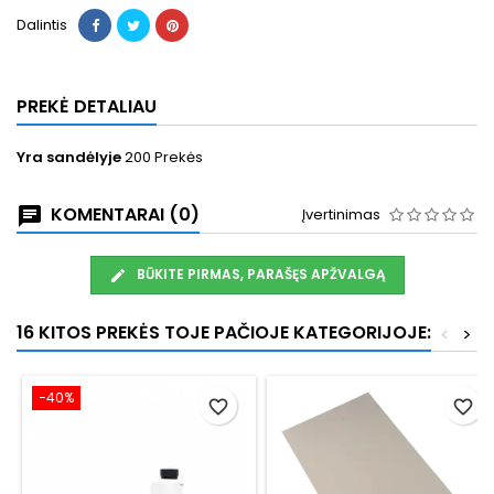
Dalintis
PREKĖ DETALIAU
Yra sandėlyje
200 Prekės
KOMENTARAI (0)
Įvertinimas
BŪKITE PIRMAS, PARAŠĘS APŽVALGĄ
16 KITOS PREKĖS TOJE PAČIOJE KATEGORIJOJE:
<
>
−40%
favorite_border
favorite_border