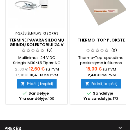
PREKĖS ŽENKLAS:
GEORAS
TERMINĖ PAVARA ŠILDOMŲ
THERMO-TOP PLOKŠTĖ
GRINDŲ KOLEKTORIUI 24 V
DC
(0)
(0)
Maitinimas: 24 V DC
Thermo-Top spaudimo
Sriegis: M30×1,5 Tipas: NC
paskirstymo ir šilumos
(normaliai uždara) Apsaugos
išsklaidymo plokštė greitas ir
12,60 €
15,00 €
21,00 €
su PVM
su PVM
klasė: IP54 Paskirtis: šildomų
tolygus šilumos paskirstymas
17,36 €
10,41 €
be PVM
12,40 €
be PVM
grindų kolektoriaus kontūrų
sumažina įtempimus nuo
vožtuvų valdymas
žemės probleminiais
Pridėti į krepšelį
Pridėti į krepšelį


Valdymas: termostatu arba
pagrindais labai mažos


Sandėlyje
Sandėlyje
zoniniu valdymo moduliu
emisijos EC1-PLUS
Yra sandėlyje:
100
Yra sandėlyje:
173
Matmenys 1000x600x2mm

PREKĖS