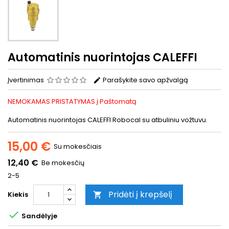
Automatinis nuorintojas CALEFFI
Įvertinimas
Parašykite savo apžvalgą
NEMOKAMAS PRISTATYMAS į Paštomatą
Automatinis nuorintojas CALEFFI Robocal su atbuliniu vožtuvu.
15,00 €
Su mokesčiais
12,40 €
Be mokesčių
2-5
Pridėti į krepšelį
Kiekis


Sandėlyje